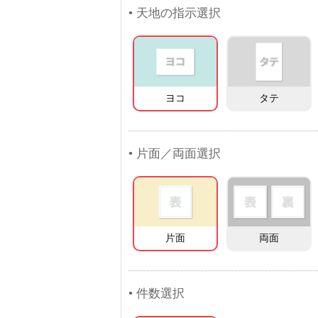
• 天地の指示選択
ヨコ
タテ
• 片面／両面選択
片面
両面
• 件数選択