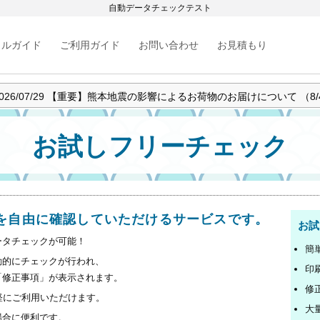
自動データチェックテスト
カルガイド
ご利用ガイド
お問い合わせ
お見積もり
026/07/29
【重要】熊本地震の影響によるお荷物のお届けについて （8/
026/07/17
【重要】お盆期間中の営業について
026/07/15
【新機能】Google・LINEアカウントで会員登録・ログイ
お試しフリーチェック
026/07/14
【重要】夏季工場メンテナンス実施（7/29〜7/31）および
026/08/05
【重要】一部商品の価格改定のお知らせ
を自由に確認していただけるサービスです。
お試
ータチェックが可能！
簡
動的にチェックが行われ、
印
「修正事項」が表示されます。
修
軽にご利用いただけます。
大
場合に便利です。