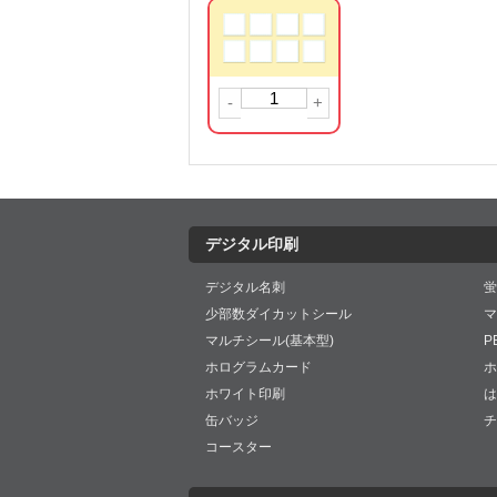
-
+
デジタル印刷
デジタル名刺
蛍
少部数ダイカットシール
マ
マルチシール(基本型)
P
ホログラムカード
ホ
ホワイト印刷
は
缶バッジ
チ
コースター