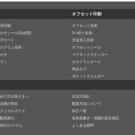
オフセット印刷
光印刷
オフセット名刺
ルチシール(自由型)
3つ折り名刺
ETカード
天金加工名刺
ログラム名刺
オフセットシール
がき
マグネットステッカー
ラシ
ホログラムカード
商品タグ
ポケットフォルダー
めてのお客さまへ
注文の流れ
品後の対応
配送方法について
クニカルガイド
加工一覧
動見積り
名刺肩書き・役職の英文表記
刺21のコラム
よくある質問