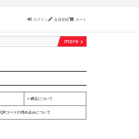
ログイン
会員登録
カート
4 更新）
ンができるようになりました！
納期についてのお知らせ
> 網点について
> QRコードの埋め込みについて