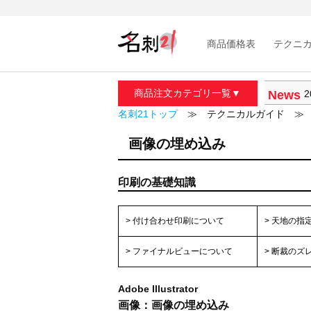
商品価格表
テクニ
商品注文カテゴリ一覧▼
News
2
2
名刺21トップ
≫ テクニカルガイド ≫ 
2
2
画像の埋め込み
2
印刷の基礎知識
> 付け合わせ印刷について
> 天地の指
> ファイナルビューについて
> 断裁のズ
Adobe Illustrator
画像：画像の埋め込み