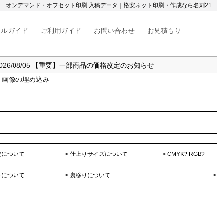
オンデマンド・オフセット印刷 入稿データ｜格安ネット印刷・作成なら名刺21
カルガイド
ご利用ガイド
お問い合わせ
お見積もり
026/08/05
【重要】一部商品の価格改定のお知らせ
026/07/29
【重要】熊本地震の影響によるお荷物のお届けについて （8/
画像の埋め込み
026/07/17
【重要】お盆期間中の営業について
026/07/15
【新機能】Google・LINEアカウントで会員登録・ログイ
026/07/14
【重要】夏季工場メンテナンス実施（7/29〜7/31）および
定について
> 仕上りサイズについて
> CMYK? RGB?
レについて
> 裏移りについて