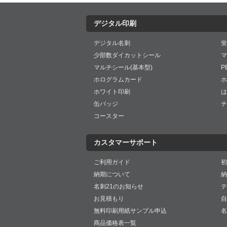
デジタル印刷
デジタル名刺
蛍
少部数ダイカットシール
マ
マルチシール(基本型)
P
ホログラムカード
ホ
ホワイト印刷
は
缶バッジ
チ
コースター
カスタマーサポート
ご利用ガイド
初
納期について
納
名刺21のお知らせ
テ
お見積もり
自
無料印刷用紙サンプル申込
名
商品価格表一覧