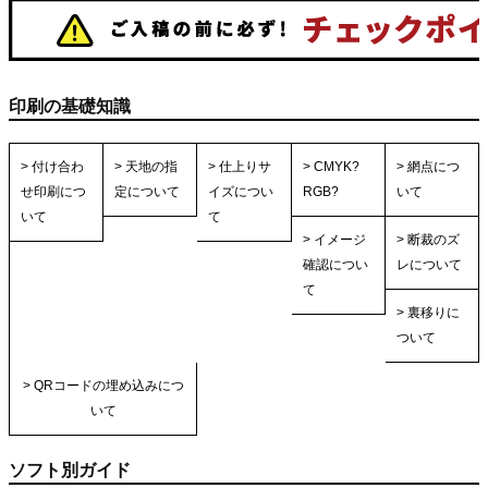
印刷の基礎知識
> 付け合わ
> 天地の指
> 仕上りサ
> CMYK?
> 網点につ
せ印刷につ
定について
イズについ
RGB?
いて
いて
て
> イメージ
> 断裁のズ
確認につい
レについて
て
> 裏移りに
ついて
> QRコードの埋め込みにつ
いて
ソフト別ガイド