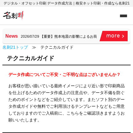
デジタル・オフセット印刷 データ作成方法｜格安ネット印刷・作成なら名刺21
News
2026/07/29
【重要】熊本地震の影響によるお荷物のお届けについて （8
2026/07/17
【重要】お盆期間中の営業について
名刺21トップ
≫ テクニカルガイド
2026/07/15
【新機能】Google・LINEアカウントで会員登録・ロ
2026/07/14
【重要】夏季工場メンテナンス実施（7/29〜7/31）お
テクニカルガイド
2026/08/05
【重要】一部商品の価格改定のお知らせ
データ作成についてご不安・ご不明な点はございませんか？
お客様が思い描いている最終イメージにより近い形で印刷商品
を仕上げるためのデータ作成上の注意点や、データ不備を防ぐ
ためのポイントなどをご紹介しています。またソフト別のデー
タ作成ガイドや無料でご利用頂けるテンプレートなどもご用意
しておりますのでご入稿前に、こちらをご確認頂きますようお
願いいたします。