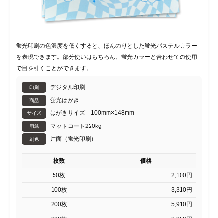
蛍光印刷の色濃度を低くすると、ほんのりとした蛍光パステルカラー
を表現できます。部分使いはもちろん、蛍光カラーと合わせての使用
で目を引くことができます。
デジタル印刷
印刷
蛍光はがき
商品
はがきサイズ 100mm×148mm
サイズ
マットコート220kg
用紙
片面（蛍光印刷）
刷色
枚数
価格
50枚
2,100円
100枚
3,310円
200枚
5,910円