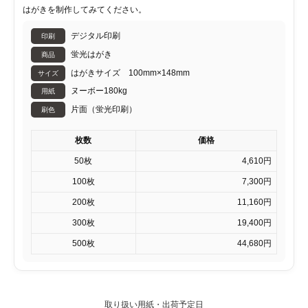
はがきを制作してみてください。
デジタル印刷
印刷
蛍光はがき
商品
はがきサイズ 100mm×148mm
サイズ
ヌーボー180kg
用紙
片面（蛍光印刷）
刷色
枚数
価格
50枚
4,610円
100枚
7,300円
200枚
11,160円
300枚
19,400円
500枚
44,680円
取り扱い用紙・出荷予定日