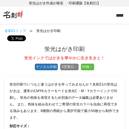
蛍光はがき作成が格安 - 印刷通販【名刺21】
名刺21トップ
≫ 蛍光はがき印刷
蛍光はがき印刷
蛍光インクではがきを華やかに生き生きと！
デジタル印刷
3営業日～
50枚～
蛍光印刷でいつもと違うはがきを作ってみませんか？名刺21の蛍光は
がきは、通常のCMYKカラーモードを蛍光C・M・Yカラーインクで印
刷し、蛍光の色味を表現するため別途のデータ編集は必要ありませ
ん。 また、色味を組み合わせてご希望の蛍光カラーを自由に再現でき
る強みもあります。8種類の用紙から選択可能で最小50枚から制作でき
ます。
対応サイズ：