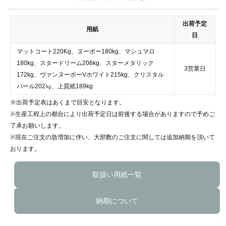
出荷予定
用紙
日
マットコート220Kg、ヌーボー180kg、マシュマロ
180kg、スタードリーム206kg、スターメタリック
3営業日
172kg、ヴァンヌーボーVホワイト215kg、クリスタル
パール202㎏、上質紙189kg
※出荷予定表はあくまで目安となります。
※生産工程上の都合により出荷予定日は前後する場合がありますので予めご
了承お願いします。
※現在ご注文の急増加に伴い、大部数のご注文に関しては追加納期を頂いて
おります。
取扱い用紙一覧
納期について