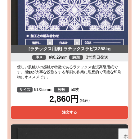
[ラテックス用紙] ラテックスラピス258kg
約0.29mm
3営業日発送
厚さ
納期
優しい肌触りの感触が特徴であるラテックス含浸高級用紙で
す。感触が大事な役割をする印刷の作業に理想的で高級な印刷
物にオススメです。
91X55mm
50枚
サイズ
枚数
2,860円
(税込)
注文する