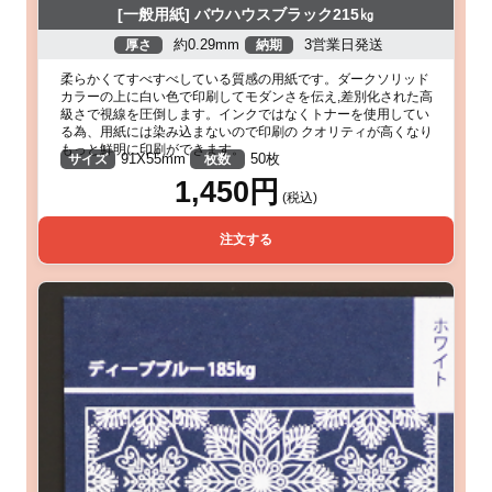
[一般用紙] バウハウスブラック215㎏
約0.29mm
3営業日発送
厚さ
納期
柔らかくてすべすべしている質感の用紙です。ダークソリッド
カラーの上に白い色で印刷してモダンさを伝え,差別化された高
級さで視線を圧倒します。インクではなくトナーを使用してい
る為、用紙には染み込まないので印刷の クオリティが高くなり
もっと鮮明に印刷ができます。
91X55mm
50枚
サイズ
枚数
1,450円
(税込)
注文する