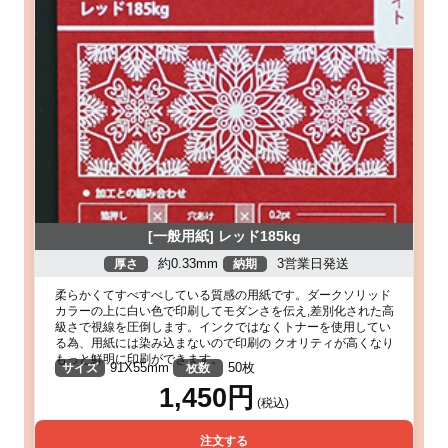
[一般用紙] レッド185kg
約0.33mm
3営業日発送
厚さ
納期
柔らかくてすべすべしている質感の用紙です。ダークソリッド
カラーの上に白い色で印刷してモダンさを伝え,差別化された高
級さで視線を圧倒します。インクではなくトナーを使用してい
る為、用紙には染み込まないので印刷の クオリティが高くなり
もっと鮮明に印刷ができます。
91X55mm
50枚
サイズ
枚数
1,450円
(税込)
注文する