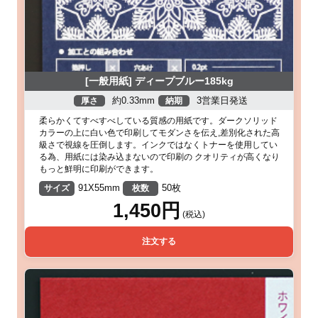
[一般用紙] ディープブルー185kg
約0.33mm
3営業日発送
厚さ
納期
柔らかくてすべすべしている質感の用紙です。ダークソリッド
カラーの上に白い色で印刷してモダンさを伝え,差別化された高
級さで視線を圧倒します。インクではなくトナーを使用してい
る為、用紙には染み込まないので印刷の クオリティが高くなり
もっと鮮明に印刷ができます。
91X55mm
50枚
サイズ
枚数
1,450円
(税込)
注文する