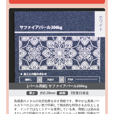
[パール用紙] サファイアパール206kg
約0.29mm
3営業日発送
厚さ
納期
高感度のメタルの光沢効果を出す用紙です。華やかな真珠パー
ルカラーの上に白い色で印刷して独歩的な特別さをお伝えしま
す。インクではなくトナーを使用している為、用紙には染み込
まないので印刷のクオリティが高くなりもっと鮮明に印刷がで