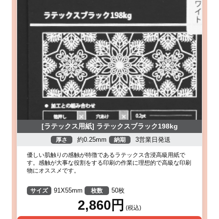
[ラテックス用紙] ラテックスブラック198kg
約0.25mm
3営業日発送
厚さ
納期
優しい肌触りの感触が特徴であるラテックス含浸高級用紙で
す。感触が大事な役割をする印刷の作業に理想的で高級な印刷
物にオススメです。
91X55mm
50枚
サイズ
枚数
2,860円
(税込)