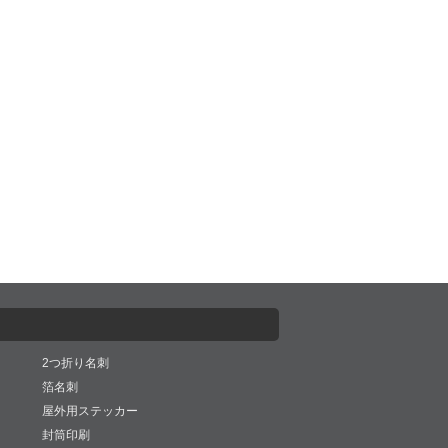
2つ折り名刺
箔名刺
屋外用ステッカー
封筒印刷