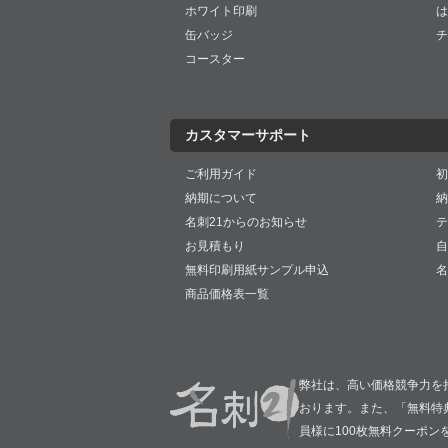
ホワイト印刷
は
缶バッジ
チ
コースター
カスタマーサポート
ご利用ガイド
初
納期について
納
名刺21からのお知らせ
テ
お見積もり
自
無料印刷用紙サンプル申込
名
商品価格表一覧
弊社は、高い価格競争力を
おります。また、「無料特
員様に100枚無料クーポン