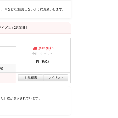
＄、％など)は使用しないようにお願いします。
サイズは＋2営業日】
送料無料
0
0
0
小計：(
+
) ×
円（税込）
定
した日程が表示されています。