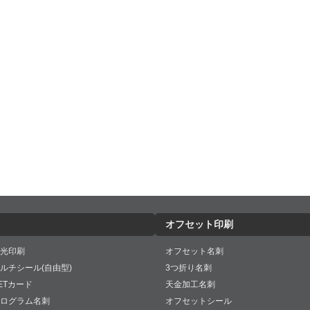
オフセット印刷
光印刷
オフセット名刺
ルチシール(自由型)
3つ折り名刺
ETカード
天金加工名刺
ログラム名刺
オフセットシール