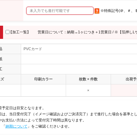
※特殊記号(＠、＃、
【加工一覧】
営業日について：納期→1ヶにつき＋1営業日 / ※【箔押しL
品
PVCカード
紙
工
イズ
印刷カラー
枚数 × 件数
出荷予
×
荷予定日は目安となります。
日は、当日受付完了（イメージ確認およびご決済完了）まで進行した場合を基準と
やお支払い方法によって受付完了時間は異なります。
、「
納期について
」をご確認くださいませ。