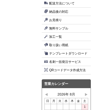
配送方法について
納品後の対応
お見積り
無料サンプル
加工一覧
取り扱い用紙
テンプレートダウンロード
名刺一括発注サービス
QRコードデータ作成方法
営業カレンダー
2026年 8月
日
月
火
水
木
金
土
1