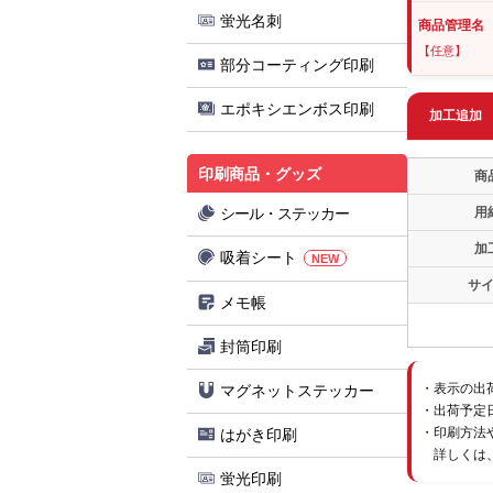
蛍光名刺
商品管理名
【任意】
部分コーティング印刷
エポキシエンボス印刷
加工追加
印刷商品・グッズ
商
シール・ステッカー
用
加
吸着シート
NEW
サ
メモ帳
封筒印刷
表示の出
マグネットステッカー
出荷予定
印刷方法
はがき印刷
詳しくは
蛍光印刷