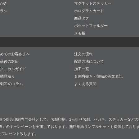
がき
マグネットステッカー
ラシ
ホログラムカード
商品タグ
ポケットフォルダー
メモ帳
めてのお客さまへ
注文の流れ
品後の対応
配送方法について
クニカルガイド
加工一覧
動見積り
名刺肩書き・役職の英文表記
刺21のコラム
よくある質問
持つ総合印刷専門会社として、名刺印刷、2っ折り名刺、ハガキ、ステッカーなどの
典」のキャンペーンを実施しております。無料用紙サンプルセットも提供しており
をプレゼント致します。