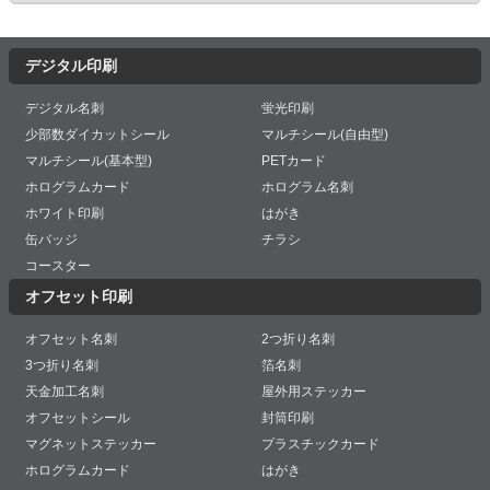
デジタル印刷
デジタル名刺
蛍光印刷
少部数ダイカットシール
マルチシール(自由型)
マルチシール(基本型)
PETカード
ホログラムカード
ホログラム名刺
ホワイト印刷
はがき
缶バッジ
チラシ
コースター
オフセット印刷
オフセット名刺
2つ折り名刺
3つ折り名刺
箔名刺
天金加工名刺
屋外用ステッカー
オフセットシール
封筒印刷
マグネットステッカー
プラスチックカード
ホログラムカード
はがき