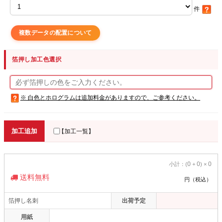
件
複数データの配置について
箔押し加工色選択
※ 白色とホログラムは追加料金がありますので、ご参考ください。
加工追加
【加工一覧】
0
0
0
小計：(
+
) ×
送料無料
円（税込）
箔押し名刺
出荷予定
用紙