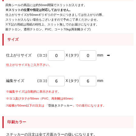
四角シールの商品には約50mm間隔でスリットが入ります。
※スリットの位置や指定は対応しておりません。
仕上がりサイズが50mmギリギリのデータにつきましては仕上がりの際、
スリットが入らない場合もございますので予めご了承くださいませ。
※下記の用紙は用紙の特性上、スリット無しでのお届けになります。
銀テトロン、透明テトロン、PVC、コート70kg(再剝離タイプ)
サイズ
仕上がりサイズ
(ヨコ)
X (タテ)
mm ➡
仕上がりサイズをご入力下さい。
編集サイズ
(ヨコ)
X (タテ)
mm
※編集サイズは自動的に表示されます。
※ヨコ及びタテが50mm（PVC、再剥離は60mm）
※縦横が50mm以下の注文は 「
型抜きステッカー
」での進行になります。
印刷カラー
ステッカーの注文は全て片面カラーの扱いになります。