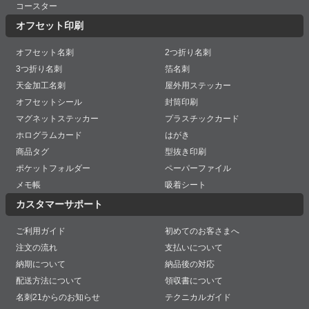
コースター
オフセット印刷
オフセット名刺
2つ折り名刺
3つ折り名刺
箔名刺
天金加工名刺
屋外用ステッカー
オフセットシール
封筒印刷
マグネットステッカー
プラスチックカード
ホログラムカード
はがき
商品タグ
型抜き印刷
ポケットフォルダー
ペーパーファイル
メモ帳
吸着シート
カスタマーサポート
ご利用ガイド
初めてのお客さまへ
注文の流れ
支払いについて
納期について
納品後の対応
配送方法について
領収書について
名刺21からのお知らせ
テクニカルガイド