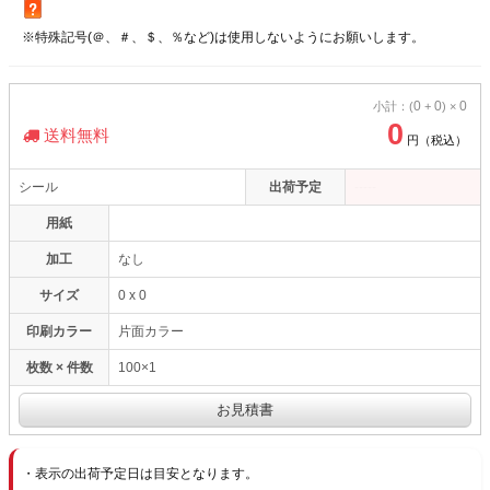
※特殊記号(＠、＃、＄、％など)は使用しないようにお願いします。
0
0
0
小計：(
+
) ×
0
送料無料
円（税込）
シール
出荷予定
-----
用紙
加工
なし
サイズ
0 x 0
印刷カラー
片面カラー
枚数 × 件数
100
×
1
表示の出荷予定日は目安となります。