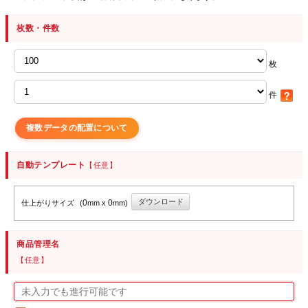
枚数・件数
枚
件
複数データの配置について
自動テンプレート
【任意】
ダウンロード
0
0
仕上がりサイズ
(
mm x
mm)
商品管理名
【任意】