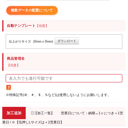
複数データの配置について
自動テンプレート
【任意】
ダウンロード
0
0
仕上がりサイズ
(
mm x
mm)
商品管理名
【任意】
※特殊記号(＠、＃、＄、％など)は使用しないようにお願いします。
加工追加
【加工一覧】
営業日について：納期→1ヶにつき＋1営
業日 / ※【箔押しLサイズは＋2営業日】