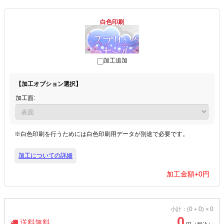
白色印刷
加工追加
【加工オプション選択】
加工面:
※白色印刷を行うためには白色印刷用データが別途で必要です。
加工についての詳細
加工金額+
0
円
0
0
0
小計：(
+
) ×
0
送料無料