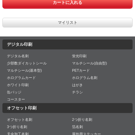
デジタル印刷
デジタル名刺
蛍光印刷
少部数ダイカットシール
マルチシール(自由型)
マルチシール(基本型)
PETカード
ホログラムカード
ホログラム名刺
ホワイト印刷
はがき
缶バッジ
チラシ
コースター
オフセット印刷
オフセット名刺
2つ折り名刺
3つ折り名刺
箔名刺
天金加工名刺
屋外用ステッカー