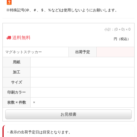
※特殊記号(＠、＃、＄、％など)は使用しないようにお願いします。
0
0
0
小計：(
+
) ×
送料無料
円（税込）
マグネットステッカー
出荷予定
用紙
加工
サイズ
印刷カラー
枚数 × 件数
×
表示の出荷予定日は目安となります。