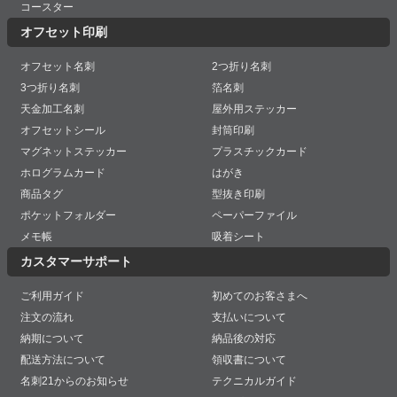
コースター
オフセット印刷
オフセット名刺
2つ折り名刺
3つ折り名刺
箔名刺
天金加工名刺
屋外用ステッカー
オフセットシール
封筒印刷
マグネットステッカー
プラスチックカード
ホログラムカード
はがき
商品タグ
型抜き印刷
ポケットフォルダー
ペーパーファイル
メモ帳
吸着シート
カスタマーサポート
ご利用ガイド
初めてのお客さまへ
注文の流れ
支払いについて
納期について
納品後の対応
配送方法について
領収書について
名刺21からのお知らせ
テクニカルガイド