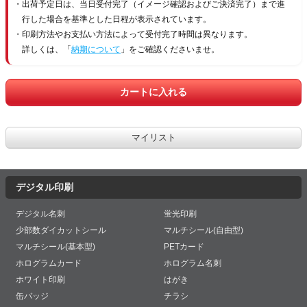
出荷予定日は、当日受付完了（イメージ確認およびご決済完了）まで進
行した場合を基準とした日程が表示されています。
印刷方法やお支払い方法によって受付完了時間は異なります。
詳しくは、「
納期について
」をご確認くださいませ。
デジタル印刷
デジタル名刺
蛍光印刷
少部数ダイカットシール
マルチシール(自由型)
マルチシール(基本型)
PETカード
ホログラムカード
ホログラム名刺
ホワイト印刷
はがき
缶バッジ
チラシ