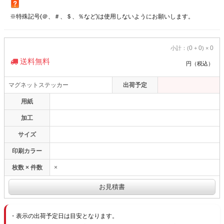
※特殊記号(＠、＃、＄、％など)は使用しないようにお願いします。
0
0
0
小計：(
+
) ×
送料無料
円（税込）
マグネットステッカー
出荷予定
用紙
加工
サイズ
印刷カラー
枚数 × 件数
×
表示の出荷予定日は目安となります。