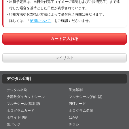
出荷予定日は、当日受付完了（イメージ確認およびご決済完了）まで進
行した場合を基準とした日程が表示されています。
印刷方法やお支払い方法によって受付完了時間は異なります。
詳しくは、「
納期について
」をご確認くださいませ。
デジタル印刷
デジタル名刺
蛍光印刷
少部数ダイカットシール
マルチシール(自由型)
マルチシール(基本型)
PETカード
ホログラムカード
ホログラム名刺
ホワイト印刷
はがき
缶バッジ
チラシ