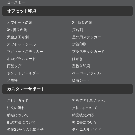
コースター
オフセット印刷
オフセット名刺
2つ折り名刺
3つ折り名刺
箔名刺
天金加工名刺
屋外用ステッカー
オフセットシール
封筒印刷
マグネットステッカー
プラスチックカード
ホログラムカード
はがき
商品タグ
型抜き印刷
ポケットフォルダー
ペーパーファイル
メモ帳
吸着シート
カスタマーサポート
ご利用ガイド
初めてのお客さまへ
注文の流れ
支払いについて
納期について
納品後の対応
配送方法について
領収書について
名刺21からのお知らせ
テクニカルガイド