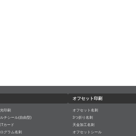
オフセット印刷
光印刷
オフセット名刺
ルチシール(自由型)
3つ折り名刺
ETカード
天金加工名刺
ログラム名刺
オフセットシール