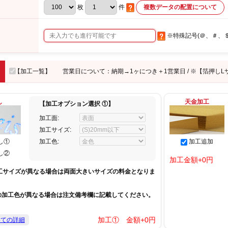
枚
件
複数データの配置について
※特殊記号(＠、＃、
【加工一覧】
営業日について：納期→1ヶにつき＋1営業日 / ※【箔押しL
し
天金加工
【加工オプション選択 ①】
加工面:
加工サイズ:
し①
加工色:
加工追加
し②
加工金額+
0
円
工サイズが異なる場合は両面大きいサイズの料金となりま
の加工色が異なる場合は注文備考欄に記載してください。
加工① 金額+
0
円
いての詳細