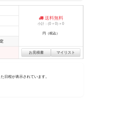
送料無料
0
0
0
小計：(
+
) ×
円（税込）
定
した日程が表示されています。