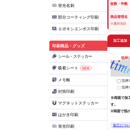
枚数・件数
蛍光名刺
部分コーティング印刷
商品管理名
※選択項目
エポキシエンボス印刷
加工追加
印刷商品・グッズ
シール・ステッカー
箔押
吸着シート
NEW
メモ帳
箔押
箔押
封筒印刷
※両面で加
マグネットステッカー
す。
※両面で箔
はがき印刷
加工につ
蛍光印刷