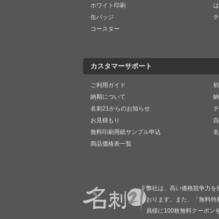
ホワイト印刷
は
缶バッジ
チ
コースター
カスタマーサポート
ご利用ガイド
初
納期について
納
名刺21からのお知らせ
テ
お見積もり
自
無料印刷用紙サンプル申込
名
商品価格表一覧
弊社は、高い価格競争力を
おります。また、「無料特
員様に100枚無料クーポン