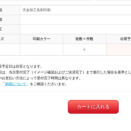
品
天金加工名刺印刷
紙
工
イズ
印刷カラー
枚数 × 件数
出荷予
×
荷予定日は目安となります。
日は、当日受付完了（イメージ確認およびご決済完了）まで進行した場合を基準と
やお支払い方法によって受付完了時間は異なります。
、「
納期について
」をご確認くださいませ。