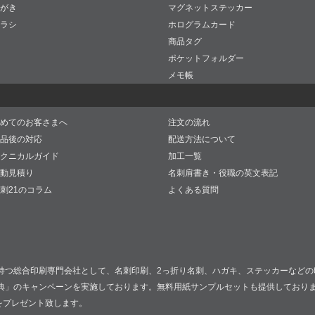
がき
マグネットステッカー
ラシ
ホログラムカード
商品タグ
ポケットフォルダー
メモ帳
めてのお客さまへ
注文の流れ
品後の対応
配送方法について
クニカルガイド
加工一覧
動見積り
名刺肩書き・役職の英文表記
刺21のコラム
よくある質問
持つ総合印刷専門会社として、名刺印刷、2っ折り名刺、ハガキ、ステッカーなどの
典」のキャンペーンを実施しております。無料用紙サンプルセットも提供しており
をプレゼント致します。