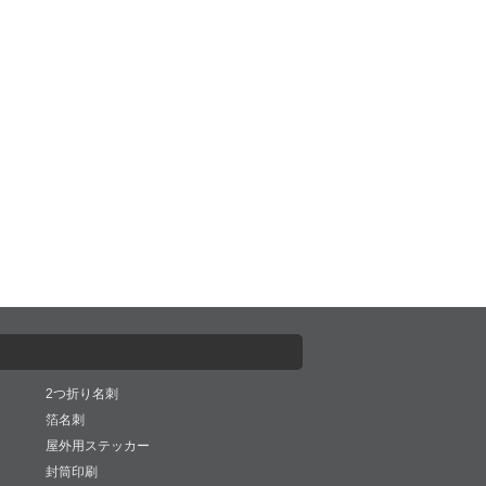
2つ折り名刺
箔名刺
屋外用ステッカー
封筒印刷