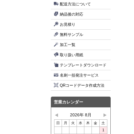
配送方法について
納品後の対応
お見積り
無料サンプル
加工一覧
取り扱い用紙
テンプレートダウンロード
名刺一括発注サービス
QRコードデータ作成方法
営業カレンダー
2026年 8月
日
月
火
水
木
金
土
1