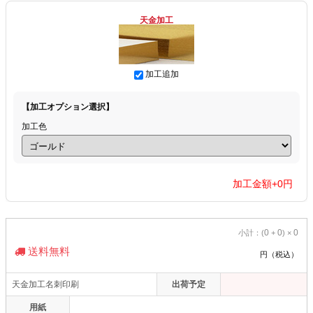
天金加工
加工追加
【加工オプション選択】
加工色
加工金額+
0
円
0
0
0
小計：(
+
) ×
送料無料
円（税込）
天金加工名刺印刷
出荷予定
用紙