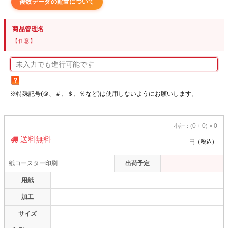
複数データの配置について
商品管理名
【任意】
※特殊記号(＠、＃、＄、％など)は使用しないようにお願いします。
0
0
0
小計：(
+
) ×
送料無料
円（税込）
紙コースター印刷
出荷予定
用紙
加工
サイズ