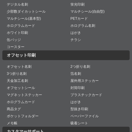
デジタル名刺
蛍光印刷
少部数ダイカットシール
マルチシール(自由型)
マルチシール(基本型)
PETカード
ホログラムカード
ホログラム名刺
ホワイト印刷
はがき
缶バッジ
チラシ
コースター
オフセット印刷
オフセット名刺
2つ折り名刺
3つ折り名刺
箔名刺
天金加工名刺
屋外用ステッカー
オフセットシール
封筒印刷
マグネットステッカー
プラスチックカード
ホログラムカード
はがき
商品タグ
型抜き印刷
ポケットフォルダー
ペーパーファイル
メモ帳
吸着シート
カスタマーサポート