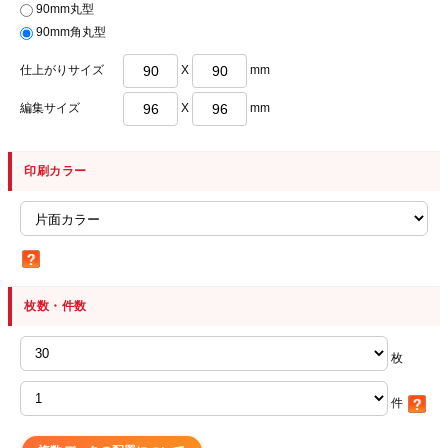
90mm丸型
90mm角丸型
仕上がりサイズ
X
mm
編集サイズ
X
mm
印刷カラー
枚数・件数
枚
件