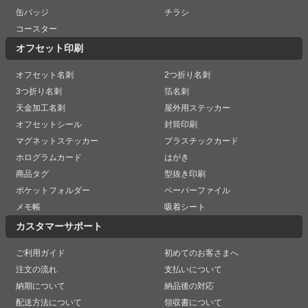
缶バッジ
チラシ
コースター
オフセット印刷
オフセット名刺
2つ折り名刺
3つ折り名刺
箔名刺
天金加工名刺
屋外用ステッカー
オフセットシール
封筒印刷
マグネットステッカー
プラスチックカード
ホログラムカード
はがき
商品タグ
型抜き印刷
ポケットフォルダー
ペーパーファイル
メモ帳
吸着シート
カスタマーサポート
ご利用ガイド
初めてのお客さまへ
注文の流れ
支払いについて
納期について
納品後の対応
配送方法について
領収書について