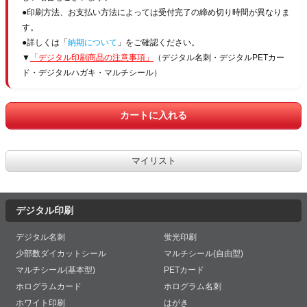
●印刷方法、お支払い方法によっては受付完了の締め切り時間が異なりま
す。
●詳しくは「
納期について
」をご確認ください。
▼
「デジタル印刷商品の注意事項」
（デジタル名刺・デジタルPETカー
ド・デジタルハガキ・マルチシール）
デジタル印刷
デジタル名刺
蛍光印刷
少部数ダイカットシール
マルチシール(自由型)
マルチシール(基本型)
PETカード
ホログラムカード
ホログラム名刺
ホワイト印刷
はがき