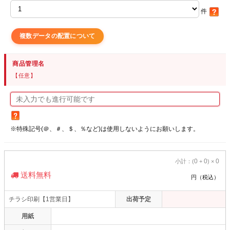
件
複数データの配置について
商品管理名
【任意】
※特殊記号(＠、＃、＄、％など)は使用しないようにお願いします。
0
0
0
小計：(
+
) ×
送料無料
円（税込）
チラシ印刷【1営業日】
出荷予定
用紙