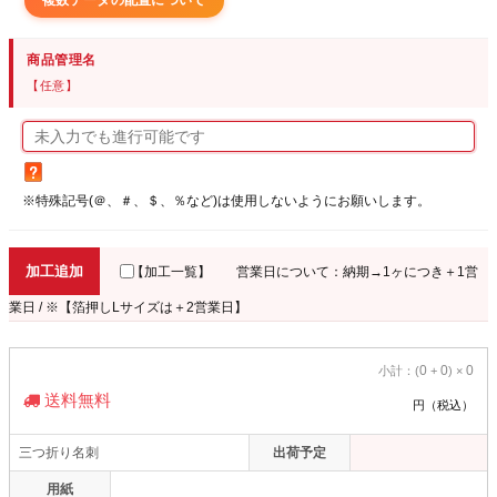
複数データの配置について
商品管理名
【任意】
※特殊記号(＠、＃、＄、％など)は使用しないようにお願いします。
加工追加
【加工一覧】
営業日について：納期→1ヶにつき＋1営
業日 / ※【箔押しLサイズは＋2営業日】
0
0
0
小計：(
+
) ×
送料無料
円（税込）
三つ折り名刺
出荷予定
用紙