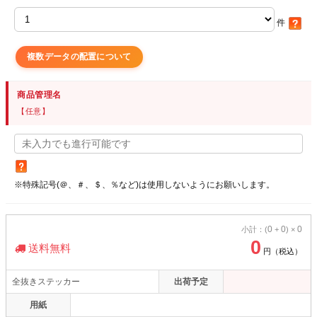
件
複数データの配置について
商品管理名
【任意】
※特殊記号(＠、＃、＄、％など)は使用しないようにお願いします。
0
0
0
小計：(
+
) ×
0
送料無料
円（税込）
全抜きステッカー
出荷予定
用紙