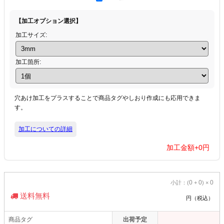
【加工オプション選択】
加工サイズ:
加工箇所:
穴あけ加工をプラスすることで商品タグやしおり作成にも応用できま
す。
加工についての詳細
加工金額+
0
円
0
0
0
小計：(
+
) ×
送料無料
円（税込）
商品タグ
出荷予定