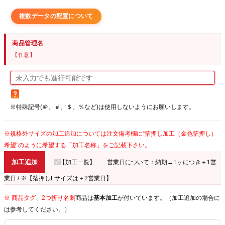
複数データの配置について
商品管理名
【任意】
※特殊記号(＠、＃、＄、％など)は使用しないようにお願いします。
※規格外サイズの加工追加については注文備考欄に“箔押し加工（金色箔押し）
希望”のように希望する「加工名称」をご記載下さい。
加工追加
【加工一覧】
営業日について：納期→1ヶにつき＋1営
業日 / ※【箔押しLサイズは＋2営業日】
※ 商品タグ、2つ折り名刺
商品は
基本加工
が付いています。（加工追加の場合に
は参考してください。）