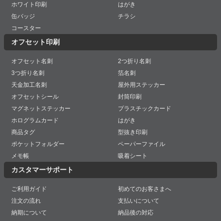
ホワイト印刷
はがき
缶バッジ
チラシ
コースター
オフセット印刷
オフセット名刺
2つ折り名刺
3つ折り名刺
箔名刺
天金加工名刺
屋外用ステッカー
オフセットシール
封筒印刷
マグネットステッカー
プラスチックカード
ホログラムカード
はがき
商品タグ
型抜き印刷
ポケットフォルダー
ペーパーファイル
メモ帳
吸着シート
カスタマーサポート
ご利用ガイド
初めてのお客さまへ
注文の流れ
支払いについて
納期について
納品後の対応