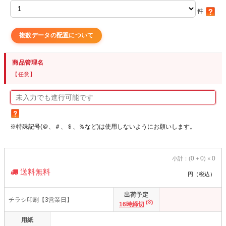
件
複数データの配置について
商品管理名
【任意】
※特殊記号(＠、＃、＄、％など)は使用しないようにお願いします。
0
0
0
小計：(
+
) ×
送料無料
円（税込）
出荷予定
チラシ印刷【3営業日】
(※)
16時締切
用紙