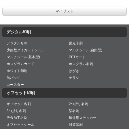
デジタル印刷
デジタル名刺
蛍光印刷
少部数ダイカットシール
マルチシール(自由型)
マルチシール(基本型)
PETカード
ホログラムカード
ホログラム名刺
ホワイト印刷
はがき
缶バッジ
チラシ
コースター
オフセット印刷
オフセット名刺
2つ折り名刺
3つ折り名刺
箔名刺
天金加工名刺
屋外用ステッカー
オフセットシール
封筒印刷