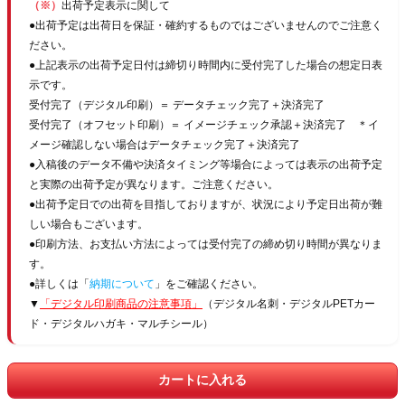
（※）
出荷予定表示に関して
●出荷予定は出荷日を保証・確約するものではございませんのでご注意く
ださい。
●上記表示の出荷予定日付は締切り時間内に受付完了した場合の想定日表
示です。
受付完了（デジタル印刷）＝ データチェック完了＋決済完了
受付完了（オフセット印刷）＝ イメージチェック承認＋決済完了 ＊イ
メージ確認しない場合はデータチェック完了＋決済完了
●入稿後のデータ不備や決済タイミング等場合によっては表示の出荷予定
と実際の出荷予定が異なります。ご注意ください。
●出荷予定日での出荷を目指しておりますが、状況により予定日出荷が難
しい場合もございます。
●印刷方法、お支払い方法によっては受付完了の締め切り時間が異なりま
す。
●詳しくは「
納期について
」をご確認ください。
▼
「デジタル印刷商品の注意事項」
（デジタル名刺・デジタルPETカー
ド・デジタルハガキ・マルチシール）