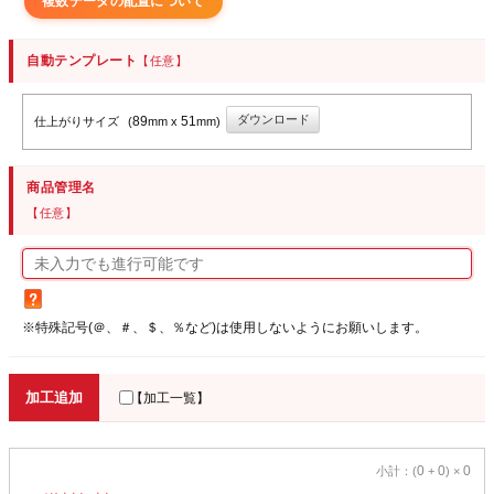
複数データの配置について
自動テンプレート
【任意】
ダウンロード
89
51
仕上がりサイズ
(
mm x
mm)
商品管理名
【任意】
※特殊記号(＠、＃、＄、％など)は使用しないようにお願いします。
加工追加
【加工一覧】
0
0
0
小計：(
+
) ×