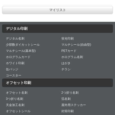
デジタル印刷
デジタル名刺
蛍光印刷
少部数ダイカットシール
マルチシール(自由型)
マルチシール(基本型)
PETカード
ホログラムカード
ホログラム名刺
ホワイト印刷
はがき
缶バッジ
チラシ
コースター
オフセット印刷
オフセット名刺
2つ折り名刺
3つ折り名刺
箔名刺
天金加工名刺
屋外用ステッカー
オフセットシール
封筒印刷