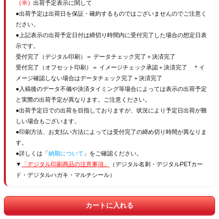
（※）
出荷予定表示に関して
●出荷予定は出荷日を保証・確約するものではございませんのでご注意く
ださい。
●上記表示の出荷予定日付は締切り時間内に受付完了した場合の想定日表
示です。
受付完了（デジタル印刷）＝ データチェック完了＋決済完了
受付完了（オフセット印刷）＝ イメージチェック承認＋決済完了 ＊イ
メージ確認しない場合はデータチェック完了＋決済完了
●入稿後のデータ不備や決済タイミング等場合によっては表示の出荷予定
と実際の出荷予定が異なります。ご注意ください。
●出荷予定日での出荷を目指しておりますが、状況により予定日出荷が難
しい場合もございます。
●印刷方法、お支払い方法によっては受付完了の締め切り時間が異なりま
す。
●詳しくは「
納期について
」をご確認ください。
▼
「デジタル印刷商品の注意事項」
（デジタル名刺・デジタルPETカー
ド・デジタルハガキ・マルチシール）