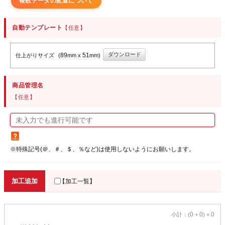
複数データの配置について
自動テンプレート
【任意】
ダウンロード
89
51
仕上がりサイズ
(
mm x
mm)
商品管理名
【任意】
※特殊記号(＠、＃、＄、％など)は使用しないようにお願いします。
加工追加
【加工一覧】
0
0
0
小計：(
+
) ×