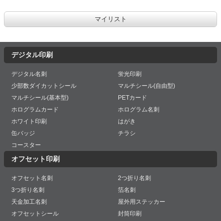
デジタル印刷
デジタル名刺
蛍光印刷
少部数ダイカットシール
マルチシール(自由型)
マルチシール(基本型)
PETカード
ホログラムカード
ホログラム名刺
ホワイト印刷
はがき
缶バッジ
チラシ
コースター
オフセット印刷
オフセット名刺
2つ折り名刺
3つ折り名刺
箔名刺
天金加工名刺
屋外用ステッカー
オフセットシール
封筒印刷