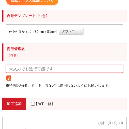
複数データの配置について
自動テンプレート
【任意】
ダウンロード
89
51
仕上がりサイズ
(
mm x
mm)
商品管理名
【任意】
※特殊記号(＠、＃、＄、％など)は使用しないようにお願いします。
加工追加
【加工一覧】
0
0
0
小計：(
+
) ×