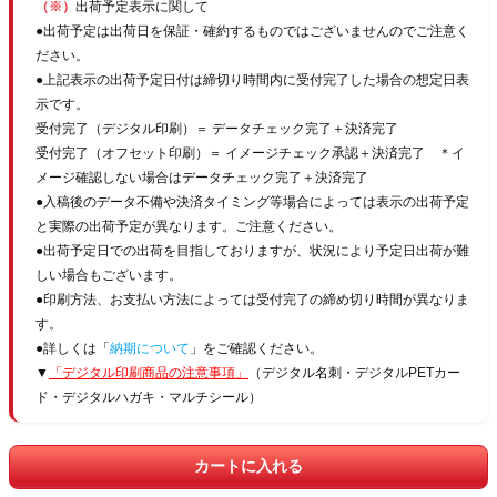
（※）
出荷予定表示に関して
●出荷予定は出荷日を保証・確約するものではございませんのでご注意く
ださい。
●上記表示の出荷予定日付は締切り時間内に受付完了した場合の想定日表
示です。
受付完了（デジタル印刷）＝ データチェック完了＋決済完了
受付完了（オフセット印刷）＝ イメージチェック承認＋決済完了 ＊イ
メージ確認しない場合はデータチェック完了＋決済完了
●入稿後のデータ不備や決済タイミング等場合によっては表示の出荷予定
と実際の出荷予定が異なります。ご注意ください。
●出荷予定日での出荷を目指しておりますが、状況により予定日出荷が難
しい場合もございます。
●印刷方法、お支払い方法によっては受付完了の締め切り時間が異なりま
す。
●詳しくは「
納期について
」をご確認ください。
▼
「デジタル印刷商品の注意事項」
（デジタル名刺・デジタルPETカー
ド・デジタルハガキ・マルチシール）