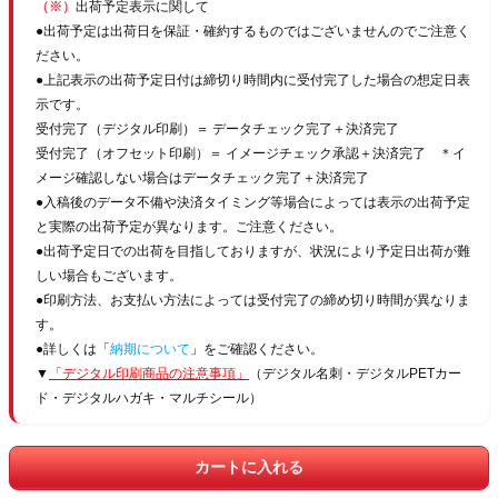
（※）
出荷予定表示に関して
●出荷予定は出荷日を保証・確約するものではございませんのでご注意く
ださい。
●上記表示の出荷予定日付は締切り時間内に受付完了した場合の想定日表
示です。
受付完了（デジタル印刷）＝ データチェック完了＋決済完了
受付完了（オフセット印刷）＝ イメージチェック承認＋決済完了 ＊イ
メージ確認しない場合はデータチェック完了＋決済完了
●入稿後のデータ不備や決済タイミング等場合によっては表示の出荷予定
と実際の出荷予定が異なります。ご注意ください。
●出荷予定日での出荷を目指しておりますが、状況により予定日出荷が難
しい場合もございます。
●印刷方法、お支払い方法によっては受付完了の締め切り時間が異なりま
す。
●詳しくは「
納期について
」をご確認ください。
▼
「デジタル印刷商品の注意事項」
（デジタル名刺・デジタルPETカー
ド・デジタルハガキ・マルチシール）