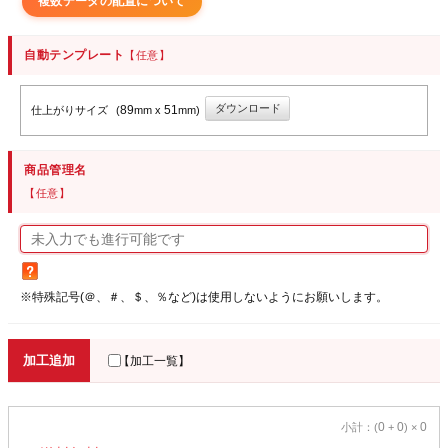
複数データの配置について
自動テンプレート
【任意】
ダウンロード
89
51
仕上がりサイズ
(
mm x
mm)
商品管理名
【任意】
※特殊記号(＠、＃、＄、％など)は使用しないようにお願いします。
加工追加
【加工一覧】
0
0
0
小計：(
+
) ×