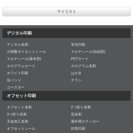
デジタル印刷
デジタル名刺
蛍光印刷
少部数ダイカットシール
マルチシール(自由型)
マルチシール(基本型)
PETカード
ホログラムカード
ホログラム名刺
ホワイト印刷
はがき
缶バッジ
チラシ
コースター
オフセット印刷
オフセット名刺
2つ折り名刺
3つ折り名刺
箔名刺
天金加工名刺
屋外用ステッカー
オフセットシール
封筒印刷