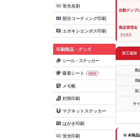
蛍光名刺
自動テンプ
部分コーティング印刷
商品管理名
エポキシエンボス印刷
【任意】
印刷商品・グッズ
加工追加
シール・ステッカー
商
吸着シート
NEW
用
メモ帳
加
封筒印刷
サ
マグネットステッカー
はがき印刷
※ 本商
蛍光印刷