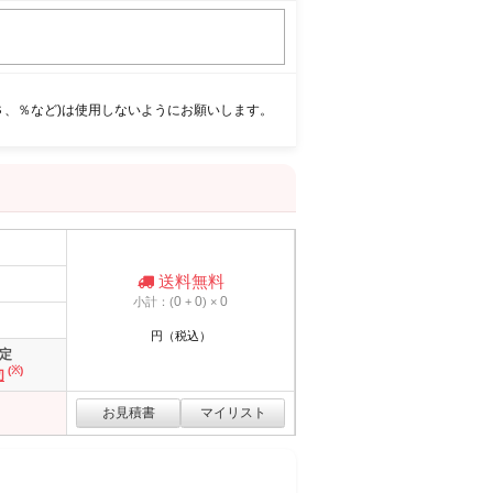
＄、％など)は使用しないようにお願いします。
送料無料
0
0
0
小計：(
+
) ×
円（税込）
定
(※)
切