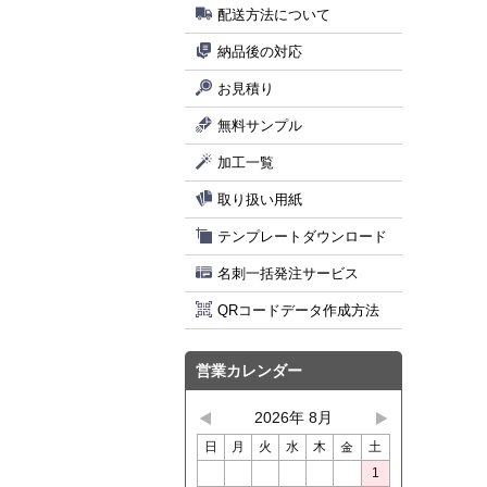
配送方法について
納品後の対応
お見積り
無料サンプル
加工一覧
取り扱い用紙
テンプレートダウンロード
名刺一括発注サービス
QRコードデータ作成方法
営業カレンダー
2026年 8月
日
月
火
水
木
金
土
1