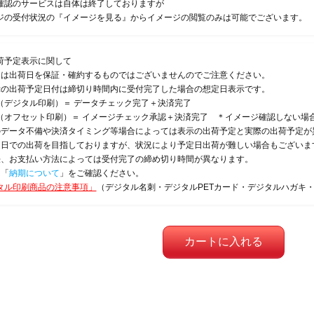
確認のサービスは自体は終了しておりますが
ジの受付状況の『イメージを見る』からイメージの閲覧のみは可能でございます。
荷予定表示に関して
定は出荷日を保証・確約するものではございませんのでご注意ください。
示の出荷予定日付は締切り時間内に受付完了した場合の想定日表示です。
（デジタル印刷）＝ データチェック完了＋決済完了
（オフセット印刷）＝ イメージチェック承認＋決済完了 ＊イメージ確認しない場
のデータ不備や決済タイミング等場合によっては表示の出荷予定と実際の出荷予定が
定日での出荷を目指しておりますが、状況により予定日出荷が難しい場合もございま
法、お支払い方法によっては受付完了の締め切り時間が異なります。
は「
納期について
」をご確認ください。
タル印刷商品の注意事項」
（デジタル名刺・デジタルPETカード・デジタルハガキ