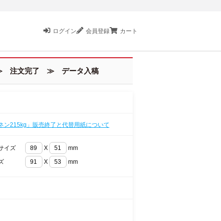
ログイン
会員登録
カート
 注文完了 ≫ データ入稿
ネン215kg」販売終了と代替用紙について
サイズ
X
mm
ズ
X
mm