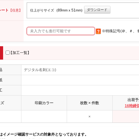
ダウンロード
レート
89
51
【任意】
仕上がりサイズ
(
mm x
mm)
※特殊記号(＠、＃、
【加工一覧】
品
デジタル名刺(エコ)
紙
工
出荷予
イズ
印刷カラー
枚数 × 件数
16時締
×
品はイメージ確認サービスの対象外となっております。