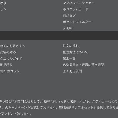
がき
マグネットステッカー
ラシ
ホログラムカード
商品タグ
ポケットフォルダー
メモ帳
めてのお客さまへ
注文の流れ
品後の対応
配送方法について
クニカルガイド
加工一覧
動見積り
名刺肩書き・役職の英文表記
刺21のコラム
よくある質問
持つ総合印刷専門会社として、名刺印刷、2っ折り名刺、ハガキ、ステッカーなどの
典」のキャンペーンを実施しております。無料用紙サンプルセットも提供しており
をプレゼント致します。