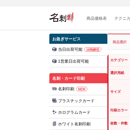
商品価格表
テクニ
お急ぎサービス
商品選択
当日出荷可能
16時締切
カテゴリー
1営業日出荷可能
選択用紙
名刺・カード印刷
名刺印刷
NEW
サイズ
プラスチックカード
印刷カラー
ホログラムカード
枚数・件数
ホワイト名刺印刷