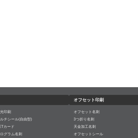
オフセット印刷
光印刷
オフセット名刺
ルチシール(自由型)
3つ折り名刺
ETカード
天金加工名刺
ログラム名刺
オフセットシール