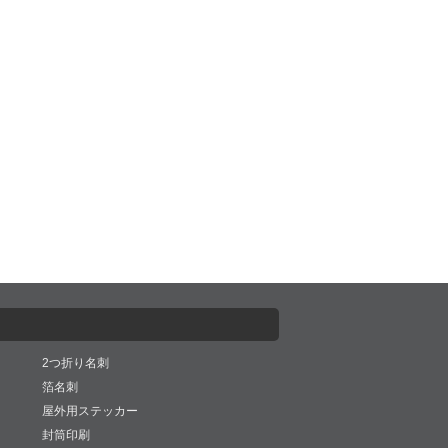
2つ折り名刺
箔名刺
屋外用ステッカー
封筒印刷