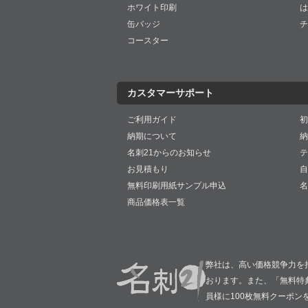
ホワイト印刷
は
缶バッジ
チ
コースター
カスタマーサポート
ご利用ガイド
初
納期について
納
名刺21からのお知らせ
テ
お見積もり
自
無料印刷用紙サンプル申込
名
商品価格表一覧
弊社は、高い価格競争力を
おります。また、「無料特
員様に100枚無料クーポン