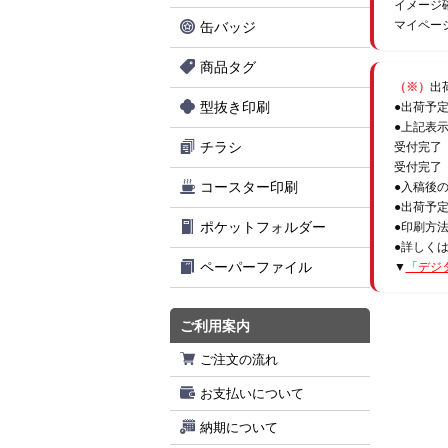
イメージ
マイペー
缶バッジ
商品タグ
（※）
出
型抜き印刷
●出荷予
●上記表
チラシ
受付完了
受付完了
コースター印刷
●入稿後
●出荷予
ポケットフォルダー
●印刷方
●詳しく
ペーパーファイル
▼
「デジ
ご利用案内
ご注文の流れ
お支払いについて
納期について