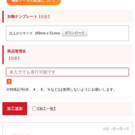
複数データの配置について
自動テンプレート
【任意】
ダウンロード
89
51
仕上がりサイズ
(
mm x
mm)
商品管理名
【任意】
※特殊記号(＠、＃、＄、％など)は使用しないようにお願いします。
加工追加
【加工一覧】
0
0
0
小計：(
+
) ×