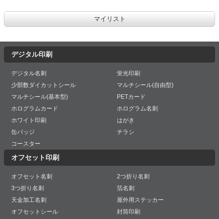
デジタル印刷
デジタル名刺
蛍光印刷
少部数ダイカットシール
マルチシール(自由型)
マルチシール(基本型)
PETカード
ホログラムカード
ホログラム名刺
ホワイト印刷
はがき
缶バッジ
チラシ
コースター
オフセット印刷
オフセット名刺
2つ折り名刺
3つ折り名刺
箔名刺
天金加工名刺
屋外用ステッカー
オフセットシール
封筒印刷