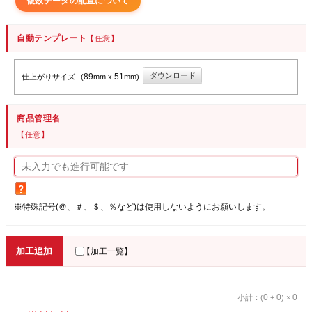
複数データの配置について
自動テンプレート
【任意】
ダウンロード
89
51
仕上がりサイズ
(
mm x
mm)
商品管理名
【任意】
※特殊記号(＠、＃、＄、％など)は使用しないようにお願いします。
加工追加
【加工一覧】
0
0
0
小計：(
+
) ×