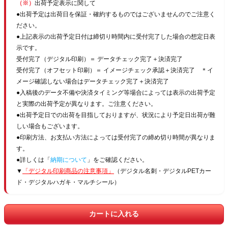
（※）
出荷予定表示に関して
●出荷予定は出荷日を保証・確約するものではございませんのでご注意く
ださい。
●上記表示の出荷予定日付は締切り時間内に受付完了した場合の想定日表
示です。
受付完了（デジタル印刷）＝ データチェック完了＋決済完了
受付完了（オフセット印刷）＝ イメージチェック承認＋決済完了 ＊イ
メージ確認しない場合はデータチェック完了＋決済完了
●入稿後のデータ不備や決済タイミング等場合によっては表示の出荷予定
と実際の出荷予定が異なります。ご注意ください。
●出荷予定日での出荷を目指しておりますが、状況により予定日出荷が難
しい場合もございます。
●印刷方法、お支払い方法によっては受付完了の締め切り時間が異なりま
す。
●詳しくは「
納期について
」をご確認ください。
▼
「デジタル印刷商品の注意事項」
（デジタル名刺・デジタルPETカー
ド・デジタルハガキ・マルチシール）