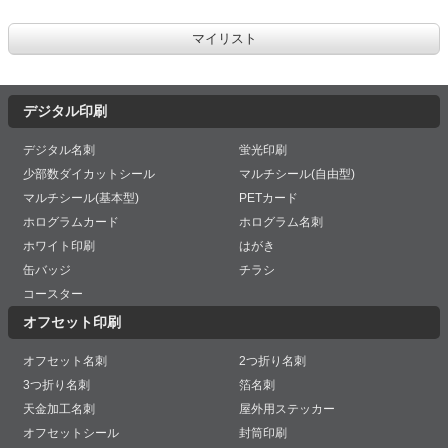
デジタル印刷
デジタル名刺
蛍光印刷
少部数ダイカットシール
マルチシール(自由型)
マルチシール(基本型)
PETカード
ホログラムカード
ホログラム名刺
ホワイト印刷
はがき
缶バッジ
チラシ
コースター
オフセット印刷
オフセット名刺
2つ折り名刺
3つ折り名刺
箔名刺
天金加工名刺
屋外用ステッカー
オフセットシール
封筒印刷