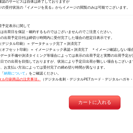
確認のサービスは自体は終了しておりますが
ジの受付状況の『イメージを見る』からイメージの閲覧のみは可能でございます。
荷予定表示に関して
定は出荷日を保証・確約するものではございませんのでご注意ください。
示の出荷予定日付は締切り時間内に受付完了した場合の想定日表示です。
（デジタル印刷）＝ データチェック完了＋決済完了
（オフセット印刷）＝ イメージチェック承認＋決済完了 ＊イメージ確認しない場
のデータ不備や決済タイミング等場合によっては表示の出荷予定と実際の出荷予定が
定日での出荷を目指しておりますが、状況により予定日出荷が難しい場合もございま
法、お支払い方法によっては受付完了の締め切り時間が異なります。
は「
納期について
」をご確認ください。
タル印刷商品の注意事項」
（デジタル名刺・デジタルPETカード・デジタルハガキ