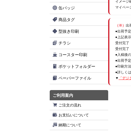
イメージ
マイペー
缶バッジ
商品タグ
（※）
出
型抜き印刷
●出荷予
●上記表
チラシ
受付完了
受付完了
コースター印刷
●入稿後
●出荷予
ポケットフォルダー
●印刷方
●詳しく
ペーパーファイル
▼
「デジ
ご利用案内
ご注文の流れ
お支払いについて
納期について