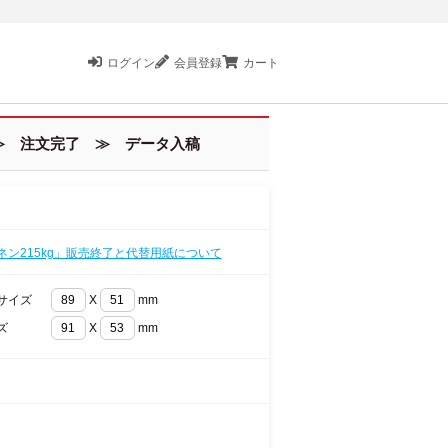
ログイン
会員登録
カート
 注文完了 ≫ データ入稿
ネン215kg」販売終了と代替用紙について
サイズ
X
mm
ズ
X
mm