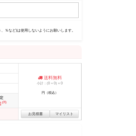
＄、％など)は使用しないようにお願いします。
送料無料
0
0
0
小計：(
+
) ×
円（税込）
定
(※)
切