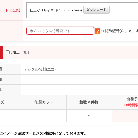
ダウンロード
レート
89
51
【任意】
仕上がりサイズ
(
mm x
mm)
※特殊記号(＠、＃、
【加工一覧】
品
デジタル名刺(エコ)
紙
工
出荷予
イズ
印刷カラー
枚数 × 件数
16時締
×
品はイメージ確認サービスの対象外となっております。