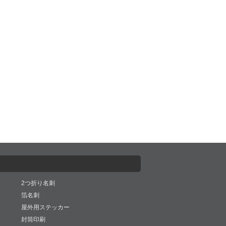
2つ折り名刺
箔名刺
屋外用ステッカー
封筒印刷