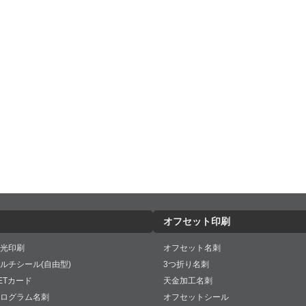
オフセット印刷
光印刷
オフセット名刺
ルチシール(自由型)
3つ折り名刺
ETカード
天金加工名刺
ログラム名刺
オフセットシール