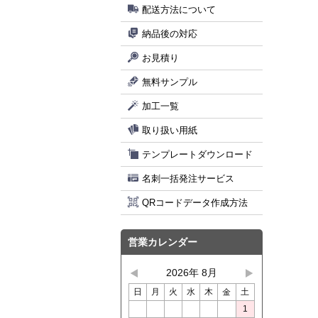
配送方法について
納品後の対応
お見積り
無料サンプル
加工一覧
取り扱い用紙
テンプレートダウンロード
名刺一括発注サービス
QRコードデータ作成方法
営業カレンダー
2026年 8月
日
月
火
水
木
金
土
1