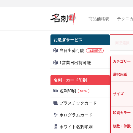
商品価格表
テクニ
お急ぎサービス
商品選択
当日出荷可能
16時締切
カテゴリー
1営業日出荷可能
選択用紙
名刺・カード印刷
名刺印刷
NEW
サイズ
プラスチックカード
印刷カラー
ホログラムカード
枚数・件数
ホワイト名刺印刷