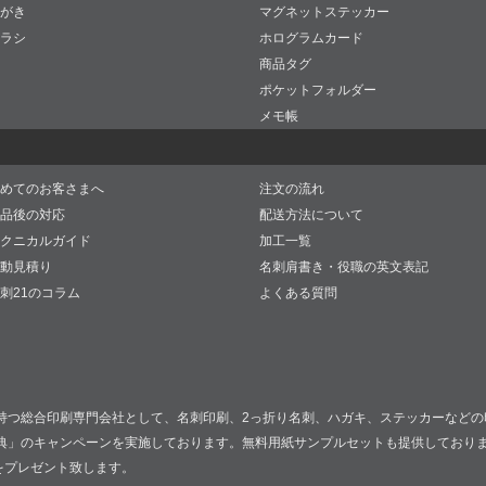
がき
マグネットステッカー
ラシ
ホログラムカード
商品タグ
ポケットフォルダー
メモ帳
めてのお客さまへ
注文の流れ
品後の対応
配送方法について
クニカルガイド
加工一覧
動見積り
名刺肩書き・役職の英文表記
刺21のコラム
よくある質問
持つ総合印刷専門会社として、名刺印刷、2っ折り名刺、ハガキ、ステッカーなどの
典」のキャンペーンを実施しております。無料用紙サンプルセットも提供しており
をプレゼント致します。