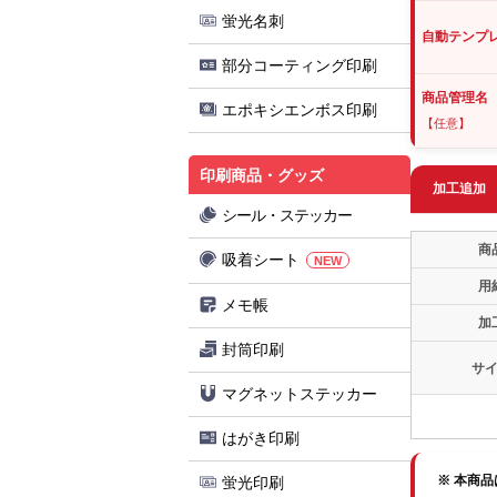
蛍光名刺
自動テンプ
部分コーティング印刷
商品管理名
エポキシエンボス印刷
【任意】
印刷商品・グッズ
加工追加
シール・ステッカー
商
吸着シート
NEW
用
メモ帳
加
封筒印刷
サ
マグネットステッカー
はがき印刷
※ 本商
蛍光印刷