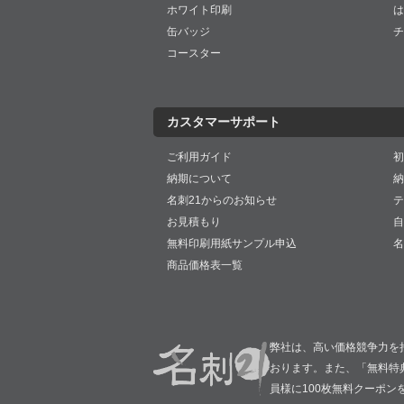
ホワイト印刷
は
缶バッジ
チ
コースター
カスタマーサポート
ご利用ガイド
初
納期について
納
名刺21からのお知らせ
テ
お見積もり
自
無料印刷用紙サンプル申込
名
商品価格表一覧
弊社は、高い価格競争力を
おります。また、「無料特
員様に100枚無料クーポン