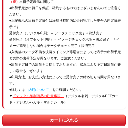
（※）
出荷予定表示に関して
●出荷予定は出荷日を保証・確約するものではございませんのでご注意く
ださい。
●上記表示の出荷予定日付は締切り時間内に受付完了した場合の想定日表
示です。
受付完了（デジタル印刷）＝ データチェック完了＋決済完了
受付完了（オフセット印刷）＝ イメージチェック承認＋決済完了 ＊イ
メージ確認しない場合はデータチェック完了＋決済完了
●入稿後のデータ不備や決済タイミング等場合によっては表示の出荷予定
と実際の出荷予定が異なります。ご注意ください。
●出荷予定日での出荷を目指しておりますが、状況により予定日出荷が難
しい場合もございます。
●印刷方法、お支払い方法によっては受付完了の締め切り時間が異なりま
す。
●詳しくは「
納期について
」をご確認ください。
▼
「デジタル印刷商品の注意事項」
（デジタル名刺・デジタルPETカー
ド・デジタルハガキ・マルチシール）