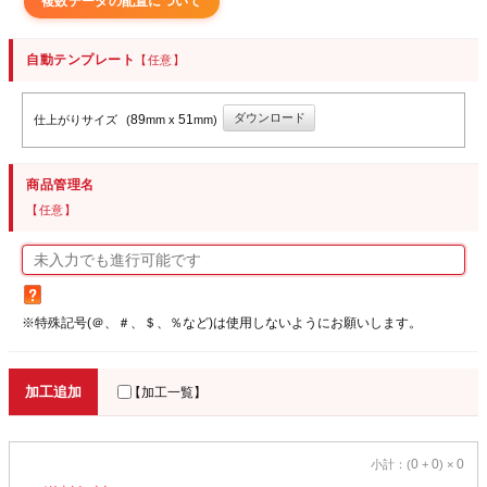
複数データの配置について
自動テンプレート
【任意】
ダウンロード
89
51
仕上がりサイズ
(
mm x
mm)
商品管理名
【任意】
※特殊記号(＠、＃、＄、％など)は使用しないようにお願いします。
加工追加
【加工一覧】
0
0
0
小計：(
+
) ×