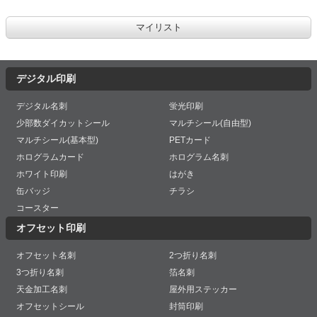
デジタル印刷
デジタル名刺
蛍光印刷
少部数ダイカットシール
マルチシール(自由型)
マルチシール(基本型)
PETカード
ホログラムカード
ホログラム名刺
ホワイト印刷
はがき
缶バッジ
チラシ
コースター
オフセット印刷
オフセット名刺
2つ折り名刺
3つ折り名刺
箔名刺
天金加工名刺
屋外用ステッカー
オフセットシール
封筒印刷