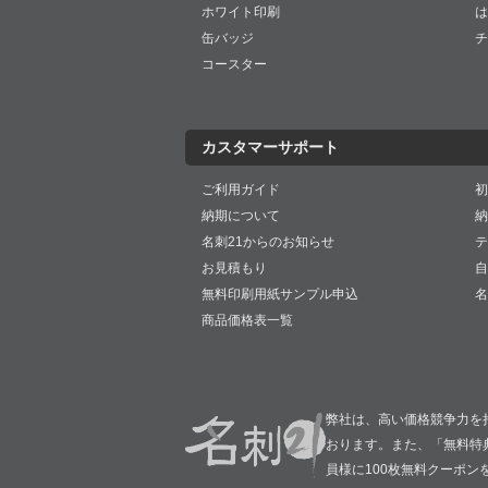
ホワイト印刷
は
缶バッジ
チ
コースター
カスタマーサポート
ご利用ガイド
初
納期について
納
名刺21からのお知らせ
テ
お見積もり
自
無料印刷用紙サンプル申込
名
商品価格表一覧
弊社は、高い価格競争力を
おります。また、「無料特
員様に100枚無料クーポン