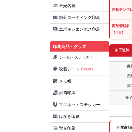
蛍光名刺
自動テンプ
部分コーティング印刷
商品管理名
エポキシエンボス印刷
【任意】
印刷商品・グッズ
加工追加
シール・ステッカー
商
吸着シート
NEW
用
メモ帳
加
封筒印刷
サ
マグネットステッカー
はがき印刷
※ 本商
蛍光印刷