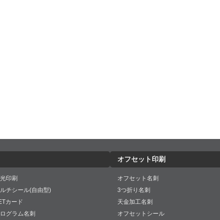
オフセット印刷
光印刷
オフセット名刺
ルチシール(自由型)
3つ折り名刺
ETカード
天金加工名刺
ログラム名刺
オフセットシール