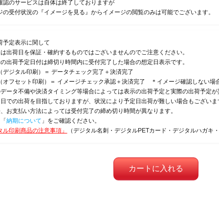
確認のサービスは自体は終了しておりますが
ジの受付状況の『イメージを見る』からイメージの閲覧のみは可能でございます。
荷予定表示に関して
定は出荷日を保証・確約するものではございませんのでご注意ください。
示の出荷予定日付は締切り時間内に受付完了した場合の想定日表示です。
（デジタル印刷）＝ データチェック完了＋決済完了
（オフセット印刷）＝ イメージチェック承認＋決済完了 ＊イメージ確認しない場
のデータ不備や決済タイミング等場合によっては表示の出荷予定と実際の出荷予定が
定日での出荷を目指しておりますが、状況により予定日出荷が難しい場合もございま
法、お支払い方法によっては受付完了の締め切り時間が異なります。
は「
納期について
」をご確認ください。
タル印刷商品の注意事項」
（デジタル名刺・デジタルPETカード・デジタルハガキ