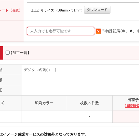
ダウンロード
レート
89
51
【任意】
仕上がりサイズ
(
mm x
mm)
※特殊記号(＠、＃、
【加工一覧】
品
デジタル名刺(エコ)
紙
工
出荷予
イズ
印刷カラー
枚数 × 件数
16時締
×
品はイメージ確認サービスの対象外となっております。