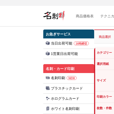
商品価格表
テクニ
お急ぎサービス
商品選択
当日出荷可能
16時締切
カテゴリー
1営業日出荷可能
選択用紙
名刺・カード印刷
名刺印刷
NEW
サイズ
プラスチックカード
印刷カラー
ホログラムカード
枚数・件数
ホワイト名刺印刷