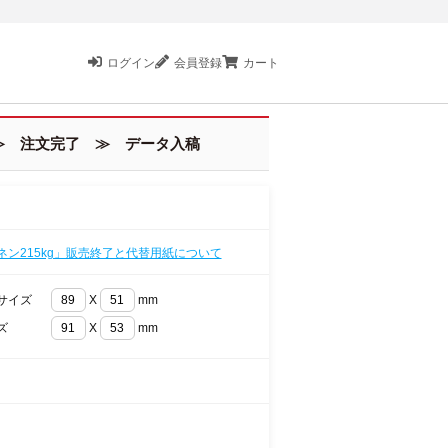
ログイン
会員登録
カート
 注文完了 ≫ データ入稿
ネン215kg」販売終了と代替用紙について
サイズ
X
mm
ズ
X
mm