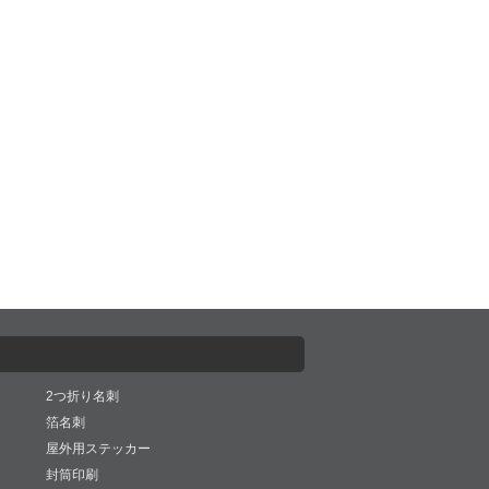
2つ折り名刺
箔名刺
屋外用ステッカー
封筒印刷