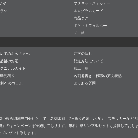
がき
マグネットステッカー
ラシ
ホログラムカード
商品タグ
ポケットフォルダー
メモ帳
めてのお客さまへ
注文の流れ
品後の対応
配送方法について
クニカルガイド
加工一覧
動見積り
名刺肩書き・役職の英文表記
刺21のコラム
よくある質問
持つ総合印刷専門会社として、名刺印刷、2っ折り名刺、ハガキ、ステッカーなどの
典」のキャンペーンを実施しております。無料用紙サンプルセットも提供しており
をプレゼント致します。