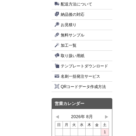
配送方法について
納品後の対応
お見積り
無料サンプル
加工一覧
取り扱い用紙
テンプレートダウンロード
名刺一括発注サービス
QRコードデータ作成方法
営業カレンダー
2026年 8月
日
月
火
水
木
金
土
1