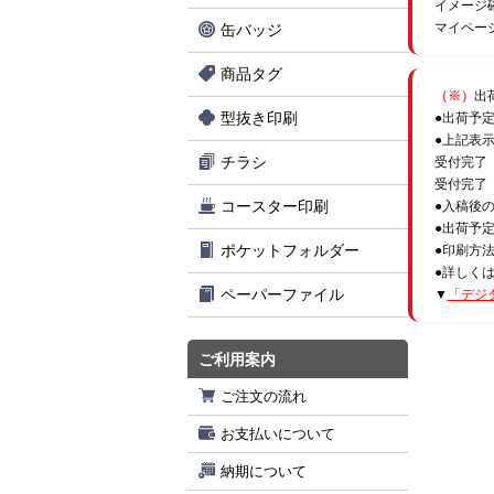
イメージ
マイペー
缶バッジ
商品タグ
（※）
出
型抜き印刷
●出荷予
●上記表
チラシ
受付完了
受付完了
コースター印刷
●入稿後
●出荷予
ポケットフォルダー
●印刷方
●詳しく
ペーパーファイル
▼
「デジ
ご利用案内
ご注文の流れ
お支払いについて
納期について