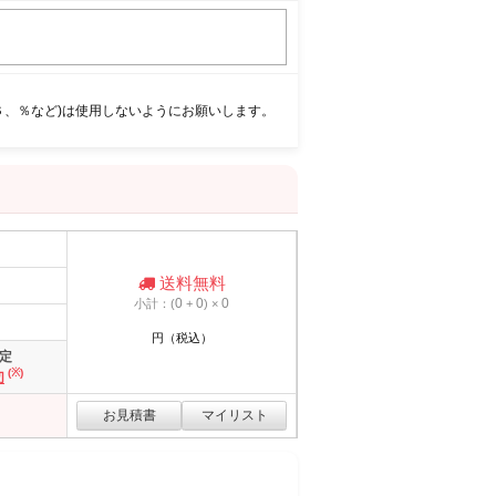
＄、％など)は使用しないようにお願いします。
送料無料
0
0
0
小計：(
+
) ×
円（税込）
定
(※)
切