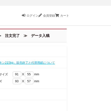
ログイン
会員登録
カート
 注文完了 ≫ データ入稿
ネン215kg」販売終了と代替用紙について
サイズ
X
mm
ズ
X
mm