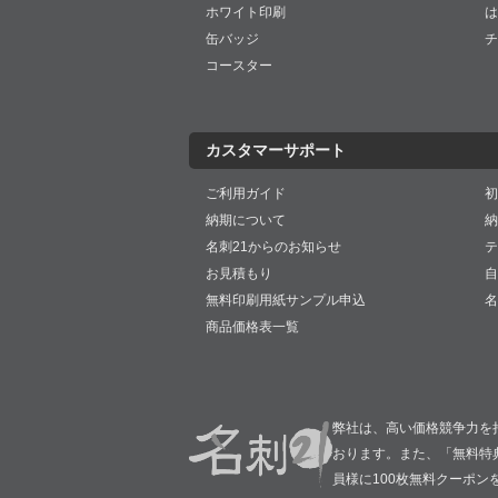
ホワイト印刷
は
缶バッジ
チ
コースター
カスタマーサポート
ご利用ガイド
初
納期について
納
名刺21からのお知らせ
テ
お見積もり
自
無料印刷用紙サンプル申込
名
商品価格表一覧
弊社は、高い価格競争力を
おります。また、「無料特
員様に100枚無料クーポン