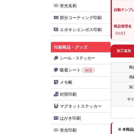
蛍光名刺
自動テンプ
部分コーティング印刷
商品管理名
エポキシエンボス印刷
【任意】
印刷商品・グッズ
加工追加
シール・ステッカー
商
吸着シート
NEW
用
メモ帳
加
封筒印刷
サ
マグネットステッカー
はがき印刷
※ 本商
蛍光印刷