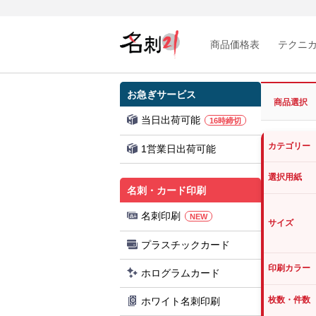
商品価格表
テクニ
お急ぎサービス
商品選択
当日出荷可能
16時締切
カテゴリー
1営業日出荷可能
選択用紙
名刺・カード印刷
名刺印刷
NEW
サイズ
プラスチックカード
印刷カラー
ホログラムカード
枚数・件数
ホワイト名刺印刷