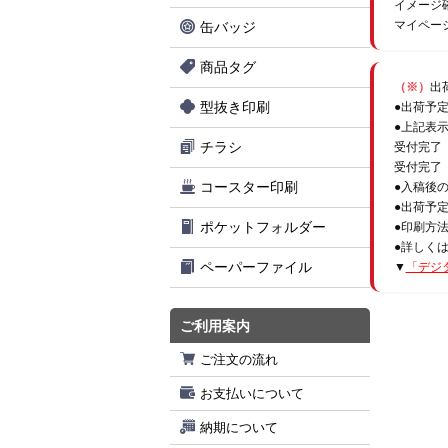
イメージ
マイペー
缶バッジ
商品タグ
（※）
出
型抜き印刷
●出荷予
●上記表
チラシ
受付完了
受付完了
コースター印刷
●入稿後
●出荷予
ポケットフォルダー
●印刷方
●詳しく
ペーパーファイル
▼
「デジ
ご利用案内
ご注文の流れ
お支払いについて
納期について