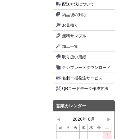
配送方法について
納品後の対応
お見積り
無料サンプル
加工一覧
取り扱い用紙
テンプレートダウンロード
名刺一括発注サービス
QRコードデータ作成方法
営業カレンダー
2026年 8月
日
月
火
水
木
金
土
1