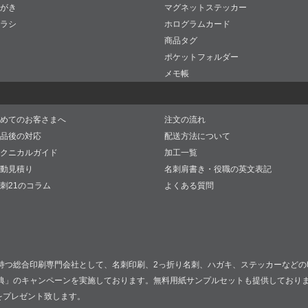
がき
マグネットステッカー
ラシ
ホログラムカード
商品タグ
ポケットフォルダー
メモ帳
めてのお客さまへ
注文の流れ
品後の対応
配送方法について
クニカルガイド
加工一覧
動見積り
名刺肩書き・役職の英文表記
刺21のコラム
よくある質問
持つ総合印刷専門会社として、名刺印刷、2っ折り名刺、ハガキ、ステッカーなどの
典」のキャンペーンを実施しております。無料用紙サンプルセットも提供しており
をプレゼント致します。