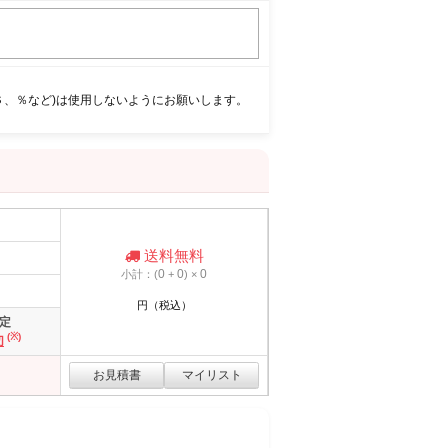
＄、％など)は使用しないようにお願いします。
送料無料
0
0
0
小計：(
+
) ×
円（税込）
定
(※)
切