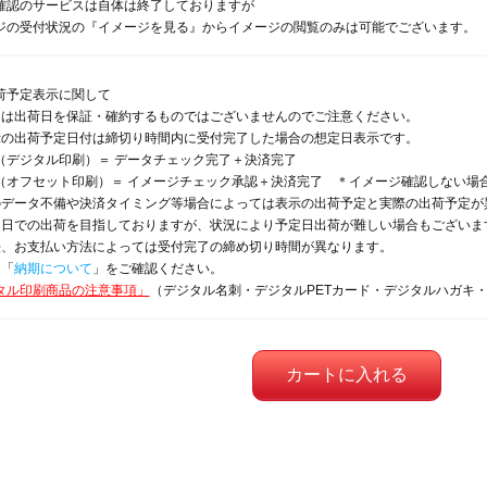
確認のサービスは自体は終了しておりますが
ジの受付状況の『イメージを見る』からイメージの閲覧のみは可能でございます。
荷予定表示に関して
定は出荷日を保証・確約するものではございませんのでご注意ください。
示の出荷予定日付は締切り時間内に受付完了した場合の想定日表示です。
（デジタル印刷）＝ データチェック完了＋決済完了
（オフセット印刷）＝ イメージチェック承認＋決済完了 ＊イメージ確認しない場
のデータ不備や決済タイミング等場合によっては表示の出荷予定と実際の出荷予定が
定日での出荷を目指しておりますが、状況により予定日出荷が難しい場合もございま
法、お支払い方法によっては受付完了の締め切り時間が異なります。
は「
納期について
」をご確認ください。
タル印刷商品の注意事項」
（デジタル名刺・デジタルPETカード・デジタルハガキ