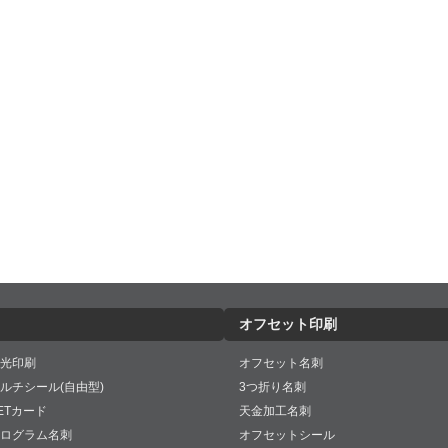
オフセット印刷
光印刷
オフセット名刺
ルチシール(自由型)
3つ折り名刺
ETカード
天金加工名刺
ログラム名刺
オフセットシール