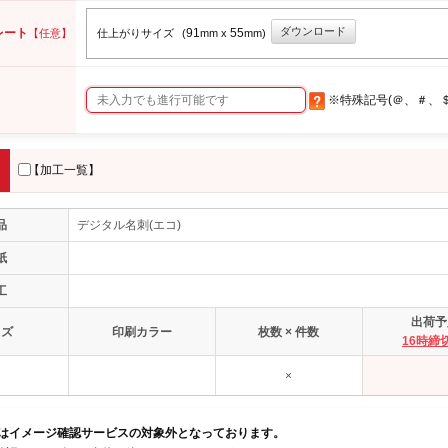
ダウンロード
レート
91
55
【任意】
仕上がりサイズ
(
mm x
mm)
※特殊記号(＠、＃、
【加工一覧】
品
デジタル名刺(エコ)
紙
工
出荷予
イズ
印刷カラー
枚数 × 件数
16時締
×
品はイメージ確認サービスの対象外となっております。