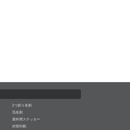
2つ折り名刺
箔名刺
屋外用ステッカー
封筒印刷