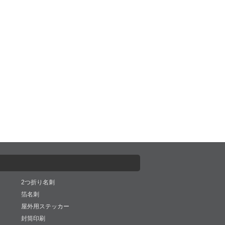
2つ折り名刺
箔名刺
屋外用ステッカー
封筒印刷