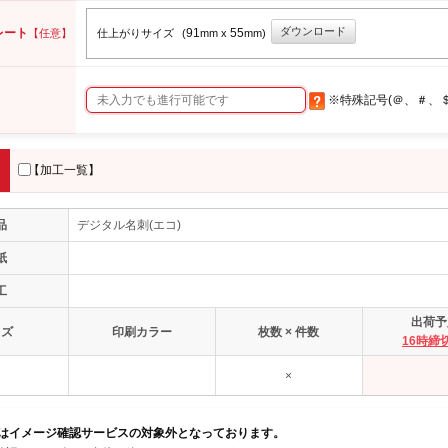
ダウンロード
レート
91
55
【任意】
仕上がりサイズ
(
mm x
mm)
※特殊記号(＠、＃、
【加工一覧】
品
デジタル名刺(エコ)
紙
工
出荷予
イズ
印刷カラー
枚数 × 件数
16時締
×
品はイメージ確認サービスの対象外となっております。