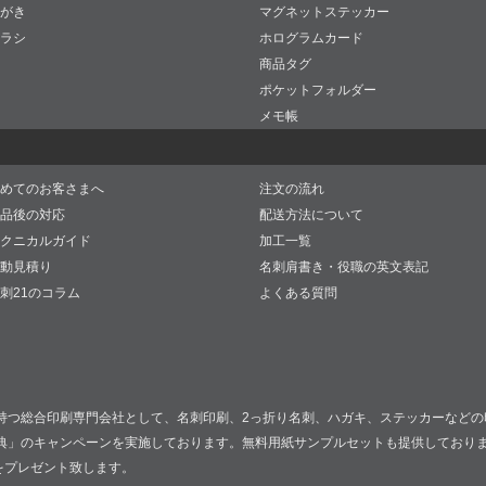
がき
マグネットステッカー
ラシ
ホログラムカード
商品タグ
ポケットフォルダー
メモ帳
めてのお客さまへ
注文の流れ
品後の対応
配送方法について
クニカルガイド
加工一覧
動見積り
名刺肩書き・役職の英文表記
刺21のコラム
よくある質問
持つ総合印刷専門会社として、名刺印刷、2っ折り名刺、ハガキ、ステッカーなどの
典」のキャンペーンを実施しております。無料用紙サンプルセットも提供しており
をプレゼント致します。