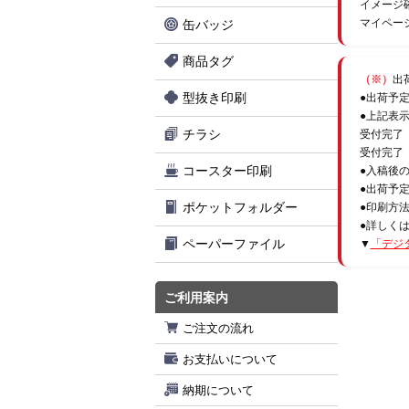
イメージ
マイペー
缶バッジ
商品タグ
（※）
出
型抜き印刷
●出荷予
●上記表
チラシ
受付完了
受付完了
コースター印刷
●入稿後
●出荷予
ポケットフォルダー
●印刷方
●詳しく
ペーパーファイル
▼
「デジ
ご利用案内
ご注文の流れ
お支払いについて
納期について