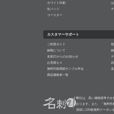
ホワイト印刷
は
缶バッジ
チ
コースター
カスタマーサポート
ご利用ガイド
初
納期について
納
名刺21からのお知らせ
テ
お見積もり
自
無料印刷用紙サンプル申込
名
商品価格表一覧
弊社は、高い価格競争力を
おります。また、「無料特
員様に100枚無料クーポン