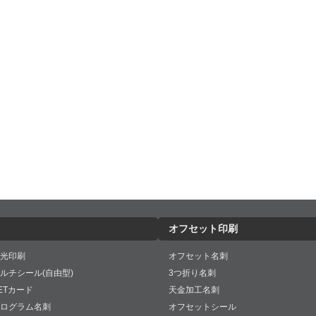
オフセット印刷
光印刷
オフセット名刺
ルチシール(自由型)
3つ折り名刺
ETカード
天金加工名刺
ログラム名刺
オフセットシール