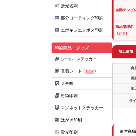
蛍光名刺
自動テンプ
部分コーティング印刷
商品管理名
エポキシエンボス印刷
【任意】
印刷商品・グッズ
加工追加
シール・ステッカー
商
吸着シート
NEW
用
メモ帳
加
封筒印刷
サ
マグネットステッカー
はがき印刷
※ 本商
蛍光印刷