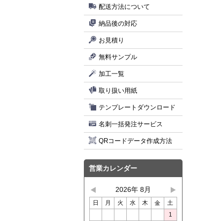
配送方法について
納品後の対応
お見積り
無料サンプル
加工一覧
取り扱い用紙
テンプレートダウンロード
名刺一括発注サービス
QRコードデータ作成方法
営業カレンダー
2026年 8月
日
月
火
水
木
金
土
1