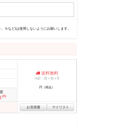
＄、％など)は使用しないようにお願いします。
送料無料
0
0
0
小計：(
+
) ×
円（税込）
定
(※)
切