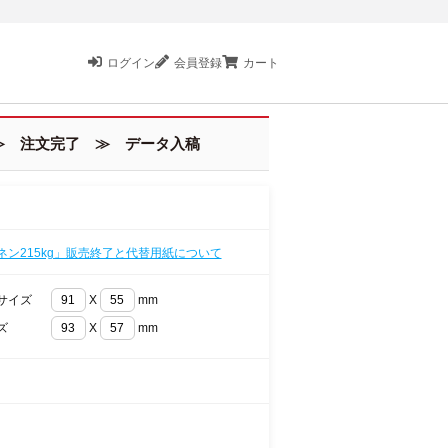
ログイン
会員登録
カート
 注文完了 ≫ データ入稿
ネン215kg」販売終了と代替用紙について
サイズ
X
mm
ズ
X
mm