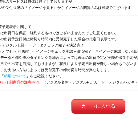
確認のサービスは自体は終了しておりますが
ジの受付状況の『イメージを見る』からイメージの閲覧のみは可能でございます。
荷予定表示に関して
定は出荷日を保証・確約するものではございませんのでご注意ください。
示の出荷予定日付は締切り時間内に受付完了した場合の想定日表示です。
（デジタル印刷）＝ データチェック完了＋決済完了
（オフセット印刷）＝ イメージチェック承認＋決済完了 ＊イメージ確認しない場
のデータ不備や決済タイミング等場合によっては表示の出荷予定と実際の出荷予定が
定日での出荷を目指しておりますが、状況により予定日出荷が難しい場合もございま
法、お支払い方法によっては受付完了の締め切り時間が異なります。
は「
納期について
」をご確認ください。
タル印刷商品の注意事項」
（デジタル名刺・デジタルPETカード・デジタルハガキ