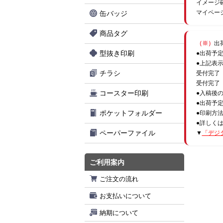
イメージ
マイペー
缶バッジ
商品タグ
（※）
出
型抜き印刷
●出荷予
●上記表
チラシ
受付完了
受付完了
コースター印刷
●入稿後
●出荷予
ポケットフォルダー
●印刷方
●詳しく
ペーパーファイル
▼
「デジ
ご利用案内
ご注文の流れ
お支払いについて
納期について