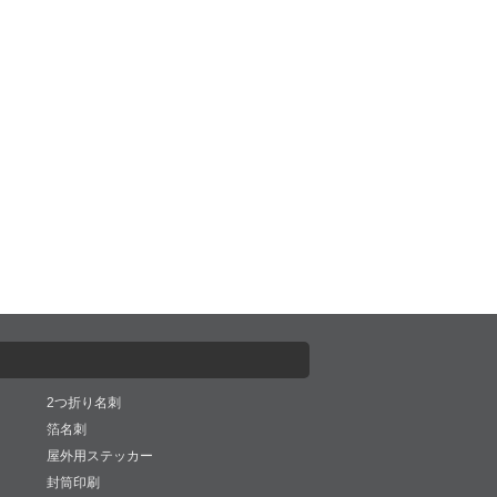
2つ折り名刺
箔名刺
屋外用ステッカー
封筒印刷