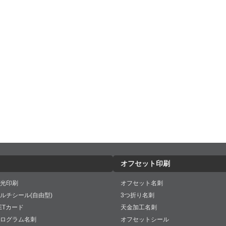
オフセット印刷
光印刷
オフセット名刺
ルチシール(自由型)
3つ折り名刺
ETカード
天金加工名刺
ログラム名刺
オフセットシール