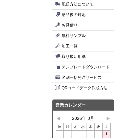
配送方法について
納品後の対応
お見積り
無料サンプル
加工一覧
取り扱い用紙
テンプレートダウンロード
名刺一括発注サービス
QRコードデータ作成方法
営業カレンダー
2026年 8月
日
月
火
水
木
金
土
1