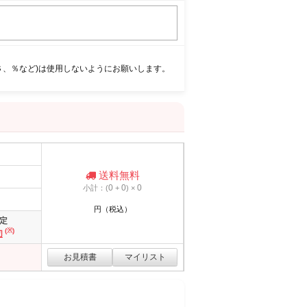
＄、％など)は使用しないようにお願いします。
送料無料
0
0
0
小計：(
+
) ×
円（税込）
定
(※)
切