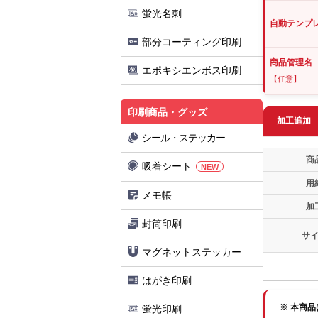
蛍光名刺
自動テンプ
部分コーティング印刷
商品管理名
エポキシエンボス印刷
【任意】
印刷商品・グッズ
加工追加
シール・ステッカー
商
吸着シート
NEW
用
メモ帳
加
封筒印刷
サ
マグネットステッカー
はがき印刷
※ 本商
蛍光印刷