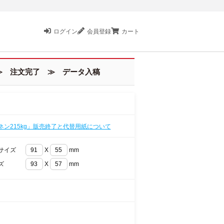
ログイン
会員登録
カート
 注文完了 ≫ データ入稿
ネン215kg」販売終了と代替用紙について
サイズ
X
mm
ズ
X
mm