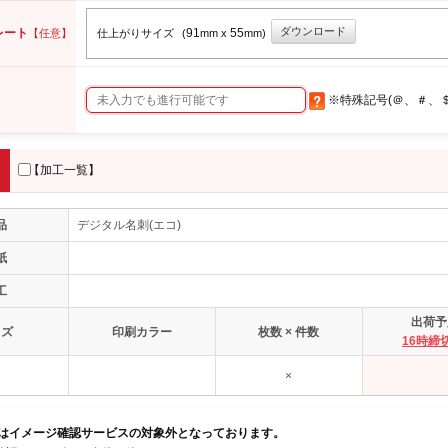
ダウンロード
レート
91
55
【任意】
仕上がりサイズ
(
mm x
mm)
※特殊記号(＠、＃、
【加工一覧】
品
デジタル名刺(エコ)
紙
工
出荷予
イズ
印刷カラー
枚数 × 件数
16時締
×
品はイメージ確認サービスの対象外となっております。