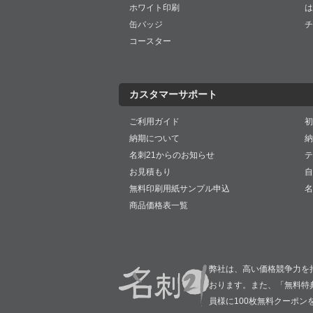
ホワイト印刷
は
缶バッジ
チ
コースター
カスタマーサポート
ご利用ガイド
初
納期について
納
名刺21からのお知らせ
テ
お見積もり
自
無料印刷用紙サンプル申込
名
商品価格表一覧
弊社は、高い価格競争力を
おります。また、「無料特
員様に100枚無料クーポン