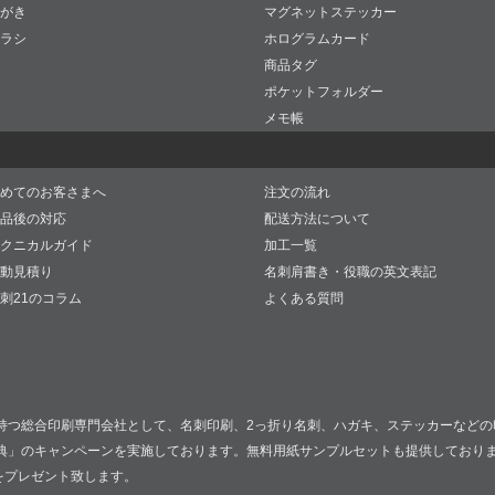
がき
マグネットステッカー
ラシ
ホログラムカード
商品タグ
ポケットフォルダー
メモ帳
めてのお客さまへ
注文の流れ
品後の対応
配送方法について
クニカルガイド
加工一覧
動見積り
名刺肩書き・役職の英文表記
刺21のコラム
よくある質問
持つ総合印刷専門会社として、名刺印刷、2っ折り名刺、ハガキ、ステッカーなどの
典」のキャンペーンを実施しております。無料用紙サンプルセットも提供しており
をプレゼント致します。