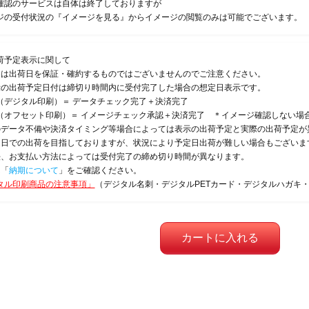
確認のサービスは自体は終了しておりますが
ジの受付状況の『イメージを見る』からイメージの閲覧のみは可能でございます。
荷予定表示に関して
定は出荷日を保証・確約するものではございませんのでご注意ください。
示の出荷予定日付は締切り時間内に受付完了した場合の想定日表示です。
（デジタル印刷）＝ データチェック完了＋決済完了
（オフセット印刷）＝ イメージチェック承認＋決済完了 ＊イメージ確認しない場
のデータ不備や決済タイミング等場合によっては表示の出荷予定と実際の出荷予定が
定日での出荷を目指しておりますが、状況により予定日出荷が難しい場合もございま
法、お支払い方法によっては受付完了の締め切り時間が異なります。
は「
納期について
」をご確認ください。
タル印刷商品の注意事項」
（デジタル名刺・デジタルPETカード・デジタルハガキ