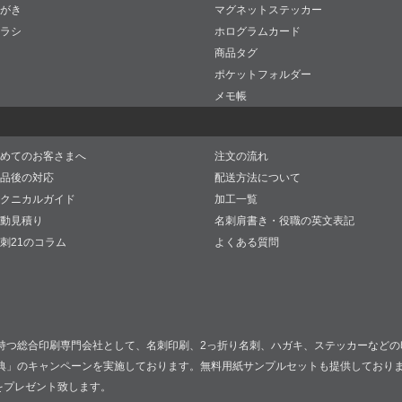
がき
マグネットステッカー
ラシ
ホログラムカード
商品タグ
ポケットフォルダー
メモ帳
めてのお客さまへ
注文の流れ
品後の対応
配送方法について
クニカルガイド
加工一覧
動見積り
名刺肩書き・役職の英文表記
刺21のコラム
よくある質問
持つ総合印刷専門会社として、名刺印刷、2っ折り名刺、ハガキ、ステッカーなどの
典」のキャンペーンを実施しております。無料用紙サンプルセットも提供しており
をプレゼント致します。