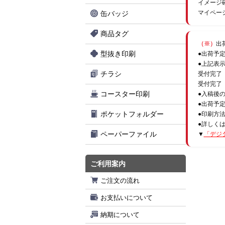
イメージ
マイペー
缶バッジ
商品タグ
（※）
出
型抜き印刷
●出荷予
●上記表
チラシ
受付完了
受付完了
コースター印刷
●入稿後
●出荷予
ポケットフォルダー
●印刷方
●詳しく
ペーパーファイル
▼
「デジ
ご利用案内
ご注文の流れ
お支払いについて
納期について