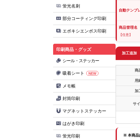
蛍光名刺
自動テンプ
部分コーティング印刷
商品管理名
エポキシエンボス印刷
【任意】
印刷商品・グッズ
加工追加
シール・ステッカー
商
吸着シート
NEW
用
メモ帳
加
封筒印刷
サ
マグネットステッカー
はがき印刷
※ 本商
蛍光印刷