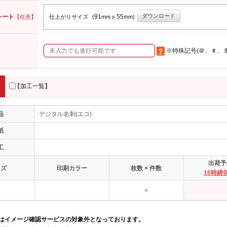
ダウンロード
レート
91
55
【任意】
仕上がりサイズ
(
mm x
mm)
※特殊記号(＠、＃、
【加工一覧】
品
デジタル名刺(エコ)
紙
工
出荷予
イズ
印刷カラー
枚数 × 件数
16時締
×
品はイメージ確認サービスの対象外となっております。