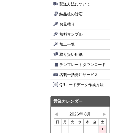
配送方法について
納品後の対応
お見積り
無料サンプル
加工一覧
取り扱い用紙
テンプレートダウンロード
名刺一括発注サービス
QRコードデータ作成方法
営業カレンダー
2026年 8月
日
月
火
水
木
金
土
1