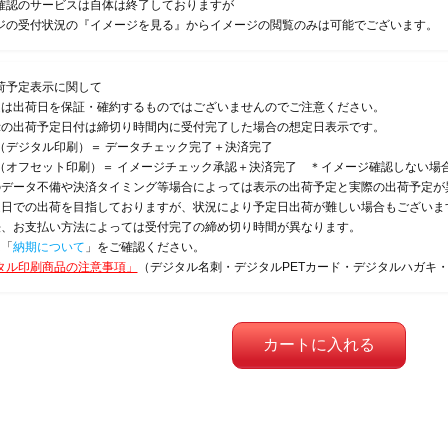
確認のサービスは自体は終了しておりますが
ジの受付状況の『イメージを見る』からイメージの閲覧のみは可能でございます。
荷予定表示に関して
定は出荷日を保証・確約するものではございませんのでご注意ください。
示の出荷予定日付は締切り時間内に受付完了した場合の想定日表示です。
（デジタル印刷）＝ データチェック完了＋決済完了
（オフセット印刷）＝ イメージチェック承認＋決済完了 ＊イメージ確認しない場
のデータ不備や決済タイミング等場合によっては表示の出荷予定と実際の出荷予定が
定日での出荷を目指しておりますが、状況により予定日出荷が難しい場合もございま
法、お支払い方法によっては受付完了の締め切り時間が異なります。
は「
納期について
」をご確認ください。
タル印刷商品の注意事項」
（デジタル名刺・デジタルPETカード・デジタルハガキ