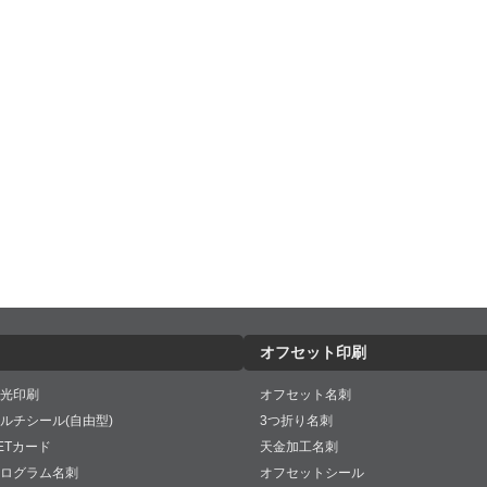
オフセット印刷
光印刷
オフセット名刺
ルチシール(自由型)
3つ折り名刺
ETカード
天金加工名刺
ログラム名刺
オフセットシール