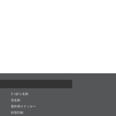
2つ折り名刺
箔名刺
屋外用ステッカー
封筒印刷