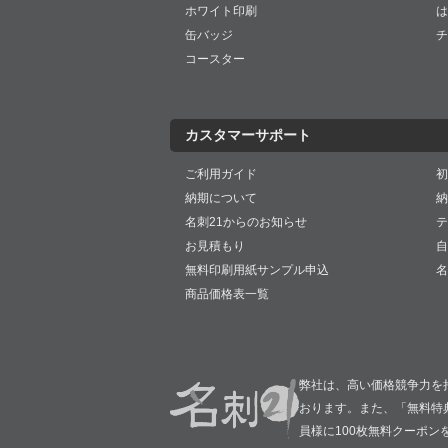
ホワイト印刷
は
缶バッジ
チ
コースター
カスタマーサポート
ご利用ガイド
初
納期について
納
名刺21からのお知らせ
テ
お見積もり
自
無料印刷用紙サンプル申込
名
商品価格表一覧
弊社は、高い価格競争力を
おります。また、「無料特
員様に100枚無料クーポン