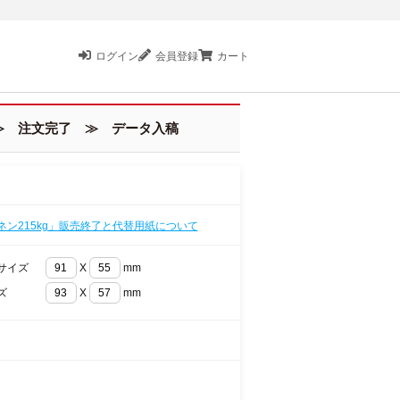
ログイン
会員登録
カート
 注文完了 ≫ データ入稿
ネン215kg」販売終了と代替用紙について
サイズ
X
mm
ズ
X
mm