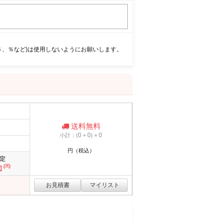
＄、％など)は使用しないようにお願いします。
送料無料
0
0
0
小計：(
+
) ×
円（税込）
定
(※)
切