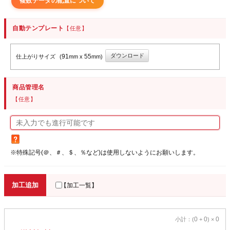
複数データの配置について
自動テンプレート
【任意】
ダウンロード
91
55
仕上がりサイズ
(
mm x
mm)
商品管理名
【任意】
※特殊記号(＠、＃、＄、％など)は使用しないようにお願いします。
加工追加
【加工一覧】
0
0
0
小計：(
+
) ×