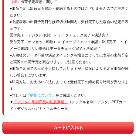
（※）
出荷予定表示に関して
●出荷予定は出荷日を保証・確約するものではございませんのでご注意く
ださい。
●上記表示の出荷予定日付は締切り時間内に受付完了した場合の想定日表
示です。
受付完了（デジタル印刷）＝ データチェック完了＋決済完了
受付完了（オフセット印刷）＝ イメージチェック承認＋決済完了 ＊イ
メージ確認しない場合はデータチェック完了＋決済完了
●入稿後のデータ不備や決済タイミング等場合によっては表示の出荷予定
と実際の出荷予定が異なります。ご注意ください。
●出荷予定日での出荷を目指しておりますが、状況により予定日出荷が難
しい場合もございます。
●印刷方法、お支払い方法によっては受付完了の締め切り時間が異なりま
す。
●詳しくは「
納期について
」をご確認ください。
▼
「デジタル印刷商品の注意事項」
（デジタル名刺・デジタルPETカー
ド・デジタルハガキ・マルチシール）