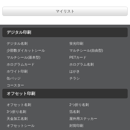
デジタル印刷
デジタル名刺
蛍光印刷
少部数ダイカットシール
マルチシール(自由型)
マルチシール(基本型)
PETカード
ホログラムカード
ホログラム名刺
ホワイト印刷
はがき
缶バッジ
チラシ
コースター
オフセット印刷
オフセット名刺
2つ折り名刺
3つ折り名刺
箔名刺
天金加工名刺
屋外用ステッカー
オフセットシール
封筒印刷