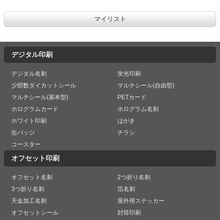
デジタル印刷
デジタル名刺
蛍光印刷
少部数ダイカットシール
マルチシール(自由型)
マルチシール(基本型)
PETカード
ホログラムカード
ホログラム名刺
ホワイト印刷
はがき
缶バッジ
チラシ
コースター
オフセット印刷
オフセット名刺
2つ折り名刺
3つ折り名刺
箔名刺
天金加工名刺
屋外用ステッカー
オフセットシール
封筒印刷