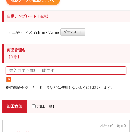
複数データの配置について
自動テンプレート
【任意】
ダウンロード
91
55
仕上がりサイズ
(
mm x
mm)
商品管理名
【任意】
※特殊記号(＠、＃、＄、％など)は使用しないようにお願いします。
加工追加
【加工一覧】
0
0
0
小計：(
+
) ×