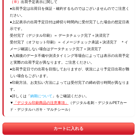
（※）
出荷予定表示に関して
●出荷予定は出荷日を保証・確約するものではございませんのでご注意く
ださい。
●上記表示の出荷予定日付は締切り時間内に受付完了した場合の想定日表
示です。
受付完了（デジタル印刷）＝ データチェック完了＋決済完了
受付完了（オフセット印刷）＝ イメージチェック承認＋決済完了 ＊イ
メージ確認しない場合はデータチェック完了＋決済完了
●入稿後のデータ不備や決済タイミング等場合によっては表示の出荷予定
と実際の出荷予定が異なります。ご注意ください。
●出荷予定日での出荷を目指しておりますが、状況により予定日出荷が難
しい場合もございます。
●印刷方法、お支払い方法によっては受付完了の締め切り時間が異なりま
す。
●詳しくは「
納期について
」をご確認ください。
▼
「デジタル印刷商品の注意事項」
（デジタル名刺・デジタルPETカー
ド・デジタルハガキ・マルチシール）