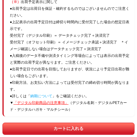
（※）
出荷予定表示に関して
●出荷予定は出荷日を保証・確約するものではございませんのでご注意く
ださい。
●上記表示の出荷予定日付は締切り時間内に受付完了した場合の想定日表
示です。
受付完了（デジタル印刷）＝ データチェック完了＋決済完了
受付完了（オフセット印刷）＝ イメージチェック承認＋決済完了 ＊イ
メージ確認しない場合はデータチェック完了＋決済完了
●入稿後のデータ不備や決済タイミング等場合によっては表示の出荷予定
と実際の出荷予定が異なります。ご注意ください。
●出荷予定日での出荷を目指しておりますが、状況により予定日出荷が難
しい場合もございます。
●印刷方法、お支払い方法によっては受付完了の締め切り時間が異なりま
す。
●詳しくは「
納期について
」をご確認ください。
▼
「デジタル印刷商品の注意事項」
（デジタル名刺・デジタルPETカー
ド・デジタルハガキ・マルチシール）