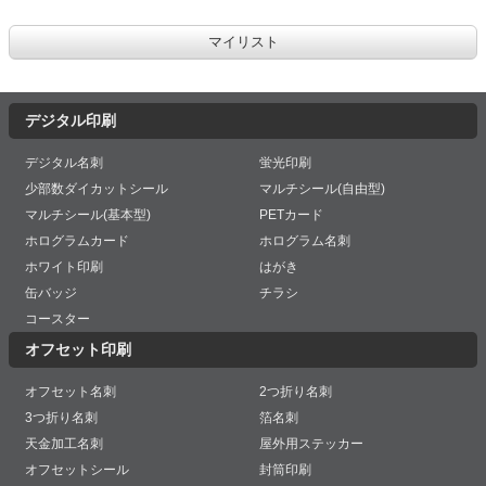
デジタル印刷
デジタル名刺
蛍光印刷
少部数ダイカットシール
マルチシール(自由型)
マルチシール(基本型)
PETカード
ホログラムカード
ホログラム名刺
ホワイト印刷
はがき
缶バッジ
チラシ
コースター
オフセット印刷
オフセット名刺
2つ折り名刺
3つ折り名刺
箔名刺
天金加工名刺
屋外用ステッカー
オフセットシール
封筒印刷