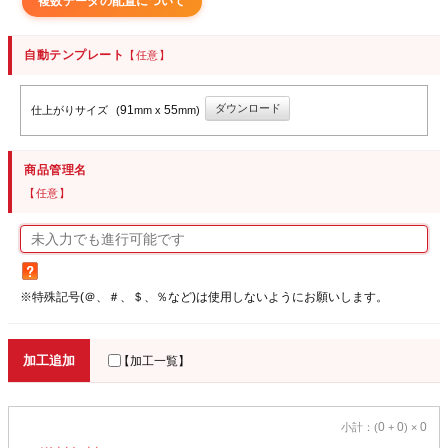
複数データの配置について
自動テンプレート
【任意】
ダウンロード
91
55
仕上がりサイズ
(
mm x
mm)
商品管理名
【任意】
※特殊記号(＠、＃、＄、％など)は使用しないようにお願いします。
加工追加
【加工一覧】
0
0
0
小計：(
+
) ×