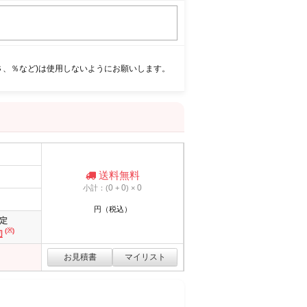
＄、％など)は使用しないようにお願いします。
送料無料
0
0
0
小計：(
+
) ×
円（税込）
定
(※)
切