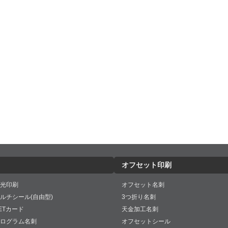
オフセット印刷
光印刷
オフセット名刺
ルチシール(自由型)
3つ折り名刺
ETカード
天金加工名刺
ログラム名刺
オフセットシール