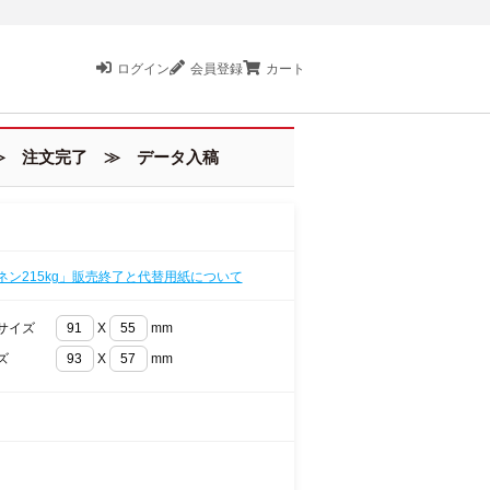
ログイン
会員登録
カート
 注文完了 ≫ データ入稿
ネン215kg」販売終了と代替用紙について
サイズ
X
mm
ズ
X
mm