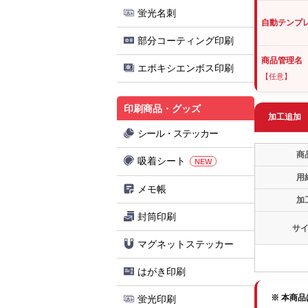
蛍光名刺
自動テンプ
部分コーティング印刷
商品管理名
エポキシエンボス印刷
【任意】
印刷商品・グッズ
加工追加
シール・ステッカー
商
吸着シート
NEW
用
メモ帳
加
封筒印刷
サ
マグネットステッカー
はがき印刷
※ 本商
蛍光印刷