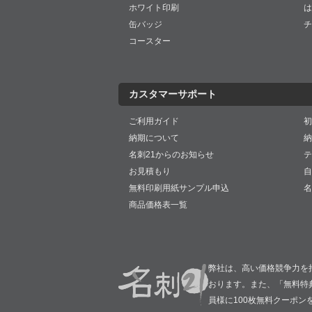
ホワイト印刷
は
缶バッジ
チ
コースター
カスタマーサポート
ご利用ガイド
初
納期について
納
名刺21からのお知らせ
テ
お見積もり
自
無料印刷用紙サンプル申込
名
商品価格表一覧
弊社は、高い価格競争力を
おります。また、「無料特
員様に100枚無料クーポン