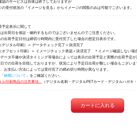
確認のサービスは自体は終了しておりますが
ジの受付状況の『イメージを見る』からイメージの閲覧のみは可能でございます。
荷予定表示に関して
定は出荷日を保証・確約するものではございませんのでご注意ください。
示の出荷予定日付は締切り時間内に受付完了した場合の想定日表示です。
（デジタル印刷）＝ データチェック完了＋決済完了
（オフセット印刷）＝ イメージチェック承認＋決済完了 ＊イメージ確認しない場
のデータ不備や決済タイミング等場合によっては表示の出荷予定と実際の出荷予定が
定日での出荷を目指しておりますが、状況により予定日出荷が難しい場合もございま
法、お支払い方法によっては受付完了の締め切り時間が異なります。
は「
納期について
」をご確認ください。
タル印刷商品の注意事項」
（デジタル名刺・デジタルPETカード・デジタルハガキ