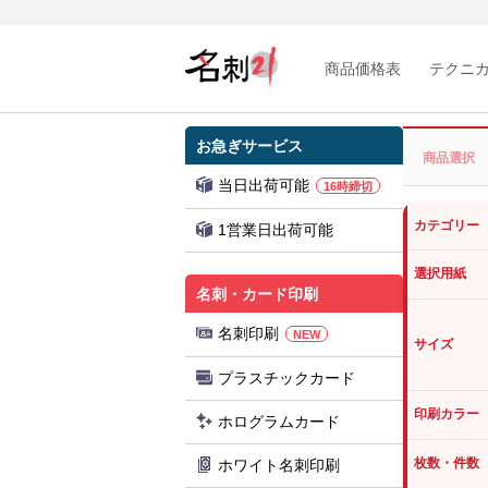
商品価格表
テクニ
お急ぎサービス
商品選択
当日出荷可能
16時締切
カテゴリー
1営業日出荷可能
選択用紙
名刺・カード印刷
名刺印刷
NEW
サイズ
プラスチックカード
印刷カラー
ホログラムカード
枚数・件数
ホワイト名刺印刷