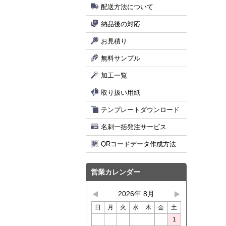
配送方法について
納品後の対応
お見積り
無料サンプル
加工一覧
取り扱い用紙
テンプレートダウンロード
名刺一括発注サービス
QRコードデータ作成方法
営業カレンダー
2026年 8月
日
月
火
水
木
金
土
1