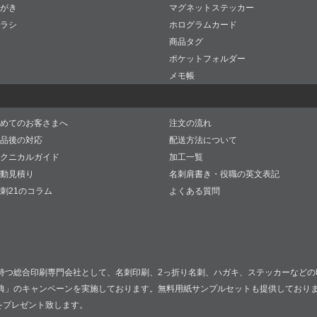
がき
マグネットステッカー
ラシ
ホログラムカード
商品タグ
ポケットフォルダー
メモ帳
めてのお客さまへ
注文の流れ
品後の対応
配送方法について
クニカルガイド
加工一覧
動見積り
名刺肩書き・役職の英文表記
刺21のコラム
よくある質問
持つ総合印刷専門会社として、名刺印刷、2っ折り名刺、ハガキ、ステッカーなどの
典」のキャンペーンを実施しております。無料用紙サンプルセットも提供しており
をプレゼント致します。