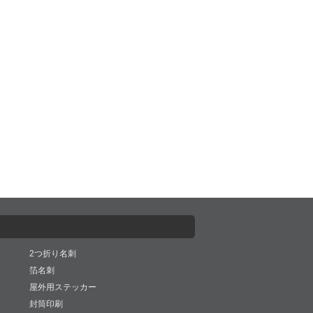
2つ折り名刺
箔名刺
屋外用ステッカー
封筒印刷