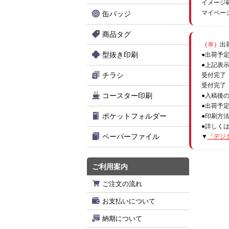
イメージ
マイペー
缶バッジ
商品タグ
（※）
出
型抜き印刷
●出荷予
●上記表
チラシ
受付完了
受付完了
コースター印刷
●入稿後
●出荷予
ポケットフォルダー
●印刷方
●詳しく
ペーパーファイル
▼
「デジ
ご利用案内
ご注文の流れ
お支払いについて
納期について