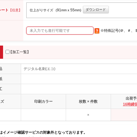
ダウンロード
レート
91
55
【任意】
仕上がりサイズ
(
mm x
mm)
※特殊記号(＠、＃、
【加工一覧】
品
デジタル名刺(エコ)
紙
工
出荷予
イズ
印刷カラー
枚数 × 件数
16時締
×
品はイメージ確認サービスの対象外となっております。