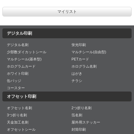
デジタル印刷
デジタル名刺
蛍光印刷
少部数ダイカットシール
マルチシール(自由型)
マルチシール(基本型)
PETカード
ホログラムカード
ホログラム名刺
ホワイト印刷
はがき
缶バッジ
チラシ
コースター
オフセット印刷
オフセット名刺
2つ折り名刺
3つ折り名刺
箔名刺
天金加工名刺
屋外用ステッカー
オフセットシール
封筒印刷