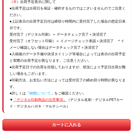
（※）
出荷予定表示に関して
●出荷予定は出荷日を保証・確約するものではございませんのでご注意く
ださい。
●上記表示の出荷予定日付は締切り時間内に受付完了した場合の想定日表
示です。
受付完了（デジタル印刷）＝ データチェック完了＋決済完了
受付完了（オフセット印刷）＝ イメージチェック承認＋決済完了 ＊イ
メージ確認しない場合はデータチェック完了＋決済完了
●入稿後のデータ不備や決済タイミング等場合によっては表示の出荷予定
と実際の出荷予定が異なります。ご注意ください。
●出荷予定日での出荷を目指しておりますが、状況により予定日出荷が難
しい場合もございます。
●印刷方法、お支払い方法によっては受付完了の締め切り時間が異なりま
す。
●詳しくは「
納期について
」をご確認ください。
▼
「デジタル印刷商品の注意事項」
（デジタル名刺・デジタルPETカー
ド・デジタルハガキ・マルチシール）