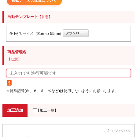
複数データの配置について
自動テンプレート
【任意】
ダウンロード
91
55
仕上がりサイズ
(
mm x
mm)
商品管理名
【任意】
※特殊記号(＠、＃、＄、％など)は使用しないようにお願いします。
加工追加
【加工一覧】
0
0
0
小計：(
+
) ×