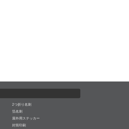
2つ折り名刺
箔名刺
屋外用ステッカー
封筒印刷