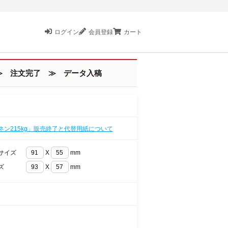
ログイン
会員登録
カート
 注文完了 ≫ データ入稿
ネン215kg」販売終了と代替用紙について
サイズ
X
mm
ズ
X
mm