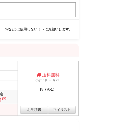
＄、％など)は使用しないようにお願いします。
送料無料
0
0
0
小計：(
+
) ×
円（税込）
定
(※)
切