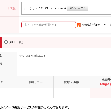
ダウンロード
レート
91
55
【任意】
仕上がりサイズ
(
mm x
mm)
※特殊記号(＠、＃、
【加工一覧】
品
デジタル名刺(エコ)
紙
工
出荷予
イズ
印刷カラー
枚数 × 件数
16時締
×
品はイメージ確認サービスの対象外となっております。