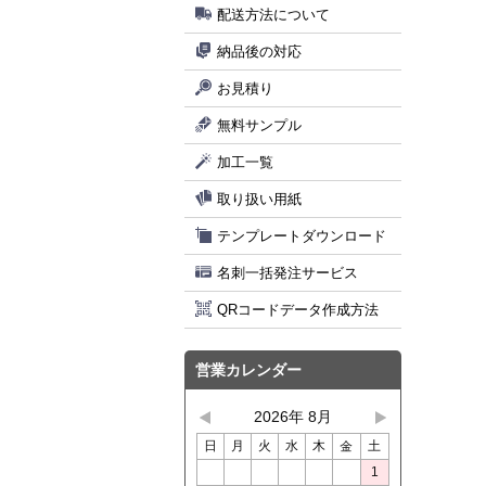
配送方法について
納品後の対応
お見積り
無料サンプル
加工一覧
取り扱い用紙
テンプレートダウンロード
名刺一括発注サービス
QRコードデータ作成方法
営業カレンダー
2026年 8月
日
月
火
水
木
金
土
1