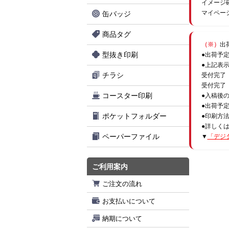
イメージ
マイペー
缶バッジ
商品タグ
（※）
出
型抜き印刷
●出荷予
●上記表
チラシ
受付完了
受付完了
コースター印刷
●入稿後
●出荷予
ポケットフォルダー
●印刷方
●詳しく
ペーパーファイル
▼
「デジ
ご利用案内
ご注文の流れ
お支払いについて
納期について