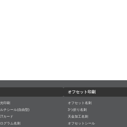
オフセット印刷
光印刷
オフセット名刺
ルチシール(自由型)
3つ折り名刺
ETカード
天金加工名刺
ログラム名刺
オフセットシール