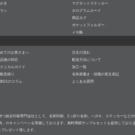
がき
マグネットステッカー
ラシ
ホログラムカード
商品タグ
ポケットフォルダー
メモ帳
めてのお客さまへ
注文の流れ
品後の対応
配送方法について
クニカルガイド
加工一覧
動見積り
名刺肩書き・役職の英文表記
刺21のコラム
よくある質問
持つ総合印刷専門会社として、名刺印刷、2っ折り名刺、ハガキ、ステッカーなどの
典」のキャンペーンを実施しております。無料用紙サンプルセットも提供しており
をプレゼント致します。