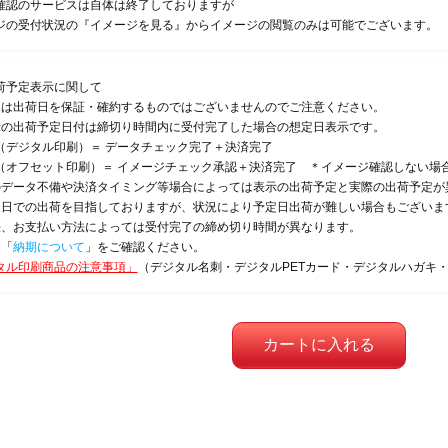
確認のサービスは自体は終了しておりますが
ジの受付状況の『イメージを見る』からイメージの閲覧のみは可能でございます。
荷予定表示に関して
定は出荷日を保証・確約するものではございませんのでご注意ください。
示の出荷予定日付は締切り時間内に受付完了した場合の想定日表示です。
（デジタル印刷）＝ データチェック完了＋決済完了
（オフセット印刷）＝ イメージチェック承認＋決済完了 ＊イメージ確認しない場
のデータ不備や決済タイミング等場合によっては表示の出荷予定と実際の出荷予定が
定日での出荷を目指しておりますが、状況により予定日出荷が難しい場合もございま
法、お支払い方法によっては受付完了の締め切り時間が異なります。
は「
納期について
」をご確認ください。
タル印刷商品の注意事項」
（デジタル名刺・デジタルPETカード・デジタルハガキ