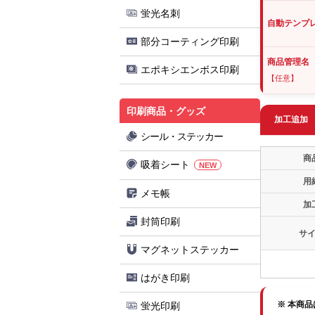
蛍光名刺
自動テンプ
部分コーティング印刷
商品管理名
エポキシエンボス印刷
【任意】
印刷商品・グッズ
加工追加
シール・ステッカー
商
吸着シート
NEW
用
メモ帳
加
封筒印刷
サ
マグネットステッカー
はがき印刷
※ 本商
蛍光印刷