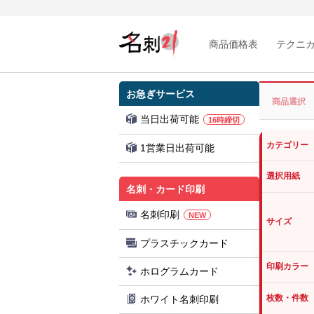
商品価格表
テクニ
お急ぎサービス
商品選択
当日出荷可能
16時締切
カテゴリー
1営業日出荷可能
選択用紙
名刺・カード印刷
名刺印刷
NEW
サイズ
プラスチックカード
印刷カラー
ホログラムカード
枚数・件数
ホワイト名刺印刷