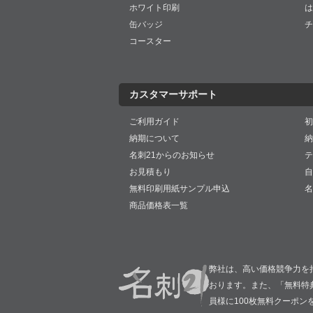
ホワイト印刷
は
缶バッジ
チ
コースター
カスタマーサポート
ご利用ガイド
初
納期について
納
名刺21からのお知らせ
テ
お見積もり
自
無料印刷用紙サンプル申込
名
商品価格表一覧
弊社は、高い価格競争力を
おります。また、「無料特
員様に100枚無料クーポン