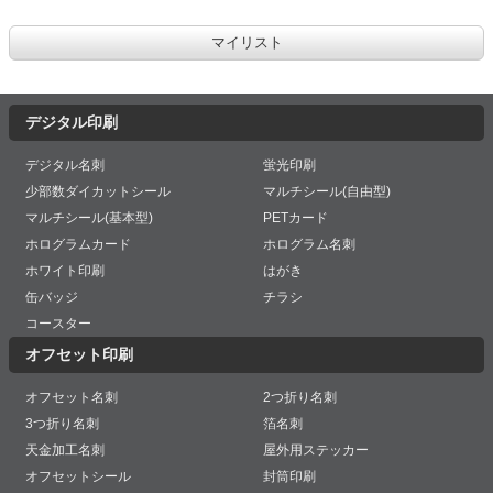
デジタル印刷
デジタル名刺
蛍光印刷
少部数ダイカットシール
マルチシール(自由型)
マルチシール(基本型)
PETカード
ホログラムカード
ホログラム名刺
ホワイト印刷
はがき
缶バッジ
チラシ
コースター
オフセット印刷
オフセット名刺
2つ折り名刺
3つ折り名刺
箔名刺
天金加工名刺
屋外用ステッカー
オフセットシール
封筒印刷