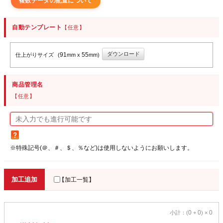
複数データの配置について
自動テンプレート
【任意】
ダウンロード
91
55
仕上がりサイズ
(
mm x
mm)
商品管理名
【任意】
※特殊記号(＠、＃、＄、％など)は使用しないようにお願いします。
加工追加
【加工一覧】
0
0
0
小計：(
+
) ×