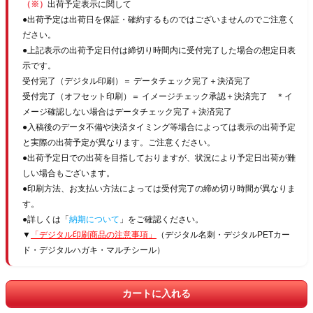
（※）
出荷予定表示に関して
●出荷予定は出荷日を保証・確約するものではございませんのでご注意く
ださい。
●上記表示の出荷予定日付は締切り時間内に受付完了した場合の想定日表
示です。
受付完了（デジタル印刷）＝ データチェック完了＋決済完了
受付完了（オフセット印刷）＝ イメージチェック承認＋決済完了 ＊イ
メージ確認しない場合はデータチェック完了＋決済完了
●入稿後のデータ不備や決済タイミング等場合によっては表示の出荷予定
と実際の出荷予定が異なります。ご注意ください。
●出荷予定日での出荷を目指しておりますが、状況により予定日出荷が難
しい場合もございます。
●印刷方法、お支払い方法によっては受付完了の締め切り時間が異なりま
す。
●詳しくは「
納期について
」をご確認ください。
▼
「デジタル印刷商品の注意事項」
（デジタル名刺・デジタルPETカー
ド・デジタルハガキ・マルチシール）