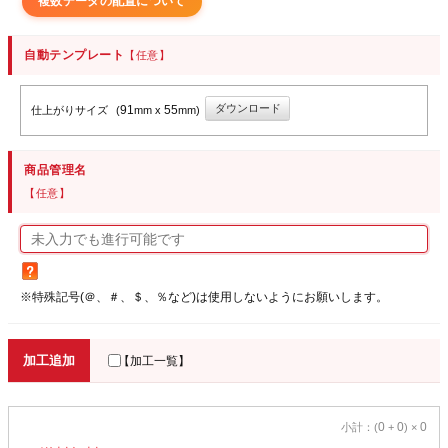
複数データの配置について
自動テンプレート
【任意】
ダウンロード
91
55
仕上がりサイズ
(
mm x
mm)
商品管理名
【任意】
※特殊記号(＠、＃、＄、％など)は使用しないようにお願いします。
加工追加
【加工一覧】
0
0
0
小計：(
+
) ×