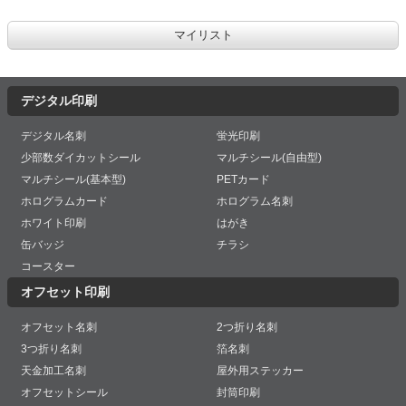
デジタル印刷
デジタル名刺
蛍光印刷
少部数ダイカットシール
マルチシール(自由型)
マルチシール(基本型)
PETカード
ホログラムカード
ホログラム名刺
ホワイト印刷
はがき
缶バッジ
チラシ
コースター
オフセット印刷
オフセット名刺
2つ折り名刺
3つ折り名刺
箔名刺
天金加工名刺
屋外用ステッカー
オフセットシール
封筒印刷