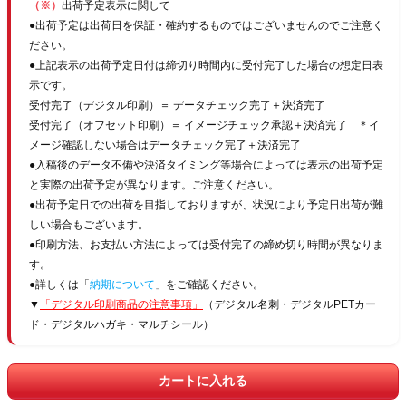
（※）
出荷予定表示に関して
●出荷予定は出荷日を保証・確約するものではございませんのでご注意く
ださい。
●上記表示の出荷予定日付は締切り時間内に受付完了した場合の想定日表
示です。
受付完了（デジタル印刷）＝ データチェック完了＋決済完了
受付完了（オフセット印刷）＝ イメージチェック承認＋決済完了 ＊イ
メージ確認しない場合はデータチェック完了＋決済完了
●入稿後のデータ不備や決済タイミング等場合によっては表示の出荷予定
と実際の出荷予定が異なります。ご注意ください。
●出荷予定日での出荷を目指しておりますが、状況により予定日出荷が難
しい場合もございます。
●印刷方法、お支払い方法によっては受付完了の締め切り時間が異なりま
す。
●詳しくは「
納期について
」をご確認ください。
▼
「デジタル印刷商品の注意事項」
（デジタル名刺・デジタルPETカー
ド・デジタルハガキ・マルチシール）