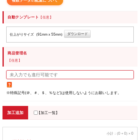
複数データの配置について
自動テンプレート
【任意】
ダウンロード
91
55
仕上がりサイズ
(
mm x
mm)
商品管理名
【任意】
※特殊記号(＠、＃、＄、％など)は使用しないようにお願いします。
加工追加
【加工一覧】
0
0
0
小計：(
+
) ×