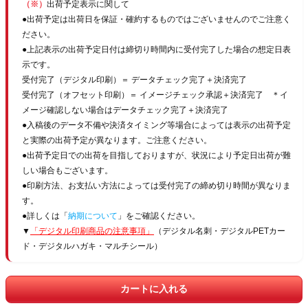
（※）
出荷予定表示に関して
●出荷予定は出荷日を保証・確約するものではございませんのでご注意く
ださい。
●上記表示の出荷予定日付は締切り時間内に受付完了した場合の想定日表
示です。
受付完了（デジタル印刷）＝ データチェック完了＋決済完了
受付完了（オフセット印刷）＝ イメージチェック承認＋決済完了 ＊イ
メージ確認しない場合はデータチェック完了＋決済完了
●入稿後のデータ不備や決済タイミング等場合によっては表示の出荷予定
と実際の出荷予定が異なります。ご注意ください。
●出荷予定日での出荷を目指しておりますが、状況により予定日出荷が難
しい場合もございます。
●印刷方法、お支払い方法によっては受付完了の締め切り時間が異なりま
す。
●詳しくは「
納期について
」をご確認ください。
▼
「デジタル印刷商品の注意事項」
（デジタル名刺・デジタルPETカー
ド・デジタルハガキ・マルチシール）