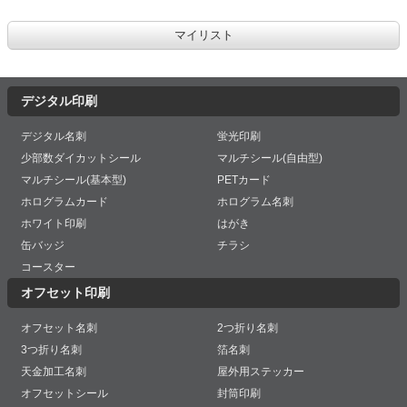
デジタル印刷
デジタル名刺
蛍光印刷
少部数ダイカットシール
マルチシール(自由型)
マルチシール(基本型)
PETカード
ホログラムカード
ホログラム名刺
ホワイト印刷
はがき
缶バッジ
チラシ
コースター
オフセット印刷
オフセット名刺
2つ折り名刺
3つ折り名刺
箔名刺
天金加工名刺
屋外用ステッカー
オフセットシール
封筒印刷