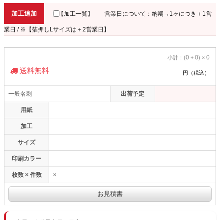
加工追加
【加工一覧】
営業日について：納期→1ヶにつき＋1営
業日 / ※【箔押しLサイズは＋2営業日】
0
0
0
小計：(
+
) ×
送料無料
円（税込）
一般名刺
出荷予定
用紙
加工
サイズ
印刷カラー
枚数 × 件数
×