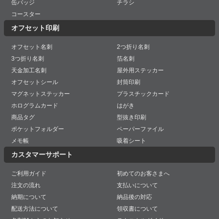
缶バッジ
チラシ
コースター
オフセット印刷
オフセット名刺
2つ折り名刺
3つ折り名刺
箔名刺
天金加工名刺
屋外用ステッカー
オフセットシール
封筒印刷
マグネットステッカー
プラスチックカード
ホログラムカード
はがき
商品タグ
型抜き印刷
ポケットフォルダー
ペーパーファイル
メモ帳
吸着シート
カスタマーサポート
ご利用ガイド
初めてのお客さまへ
注文の流れ
支払いについて
納期について
納品後の対応
配送方法について
領収書について