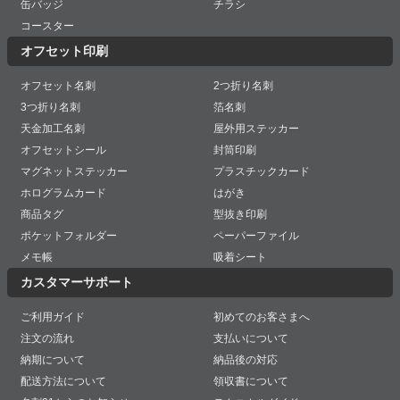
缶バッジ
チラシ
コースター
オフセット印刷
オフセット名刺
2つ折り名刺
3つ折り名刺
箔名刺
天金加工名刺
屋外用ステッカー
オフセットシール
封筒印刷
マグネットステッカー
プラスチックカード
ホログラムカード
はがき
商品タグ
型抜き印刷
ポケットフォルダー
ペーパーファイル
メモ帳
吸着シート
カスタマーサポート
ご利用ガイド
初めてのお客さまへ
注文の流れ
支払いについて
納期について
納品後の対応
配送方法について
領収書について