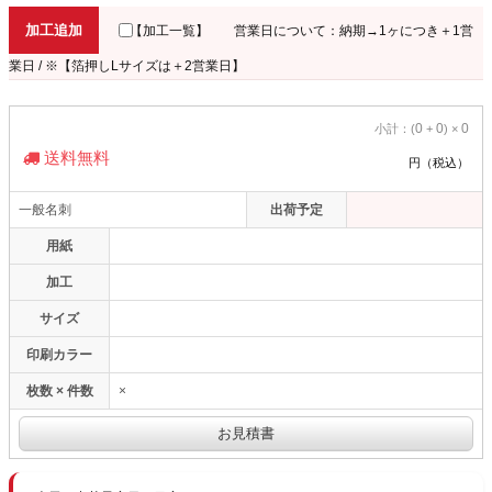
加工追加
【加工一覧】
営業日について：納期→1ヶにつき＋1営
業日 / ※【箔押しLサイズは＋2営業日】
0
0
0
小計：(
+
) ×
送料無料
円（税込）
一般名刺
出荷予定
用紙
加工
サイズ
印刷カラー
枚数 × 件数
×