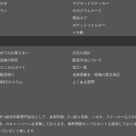
がき
マグネットステッカー
ラシ
ホログラムカード
商品タグ
ポケットフォルダー
メモ帳
めてのお客さまへ
注文の流れ
品後の対応
配送方法について
クニカルガイド
加工一覧
動見積り
名刺肩書き・役職の英文表記
刺21のコラム
よくある質問
持つ総合印刷専門会社として、名刺印刷、2っ折り名刺、ハガキ、ステッカーなどの
典」のキャンペーンを実施しております。無料用紙サンプルセットも提供しており
をプレゼント致します。