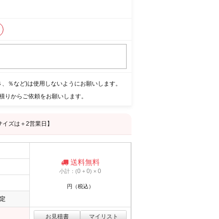
＄、％など)は使用しないようにお願いします。
積りからご依頼をお願いします。
サイズは＋2営業日】
送料無料
0
0
0
小計：(
+
) ×
円（税込）
定