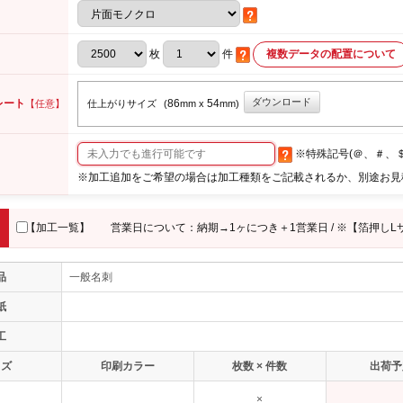
枚
件
複数データの配置について
ダウンロード
レート
86
54
【任意】
仕上がりサイズ
(
mm x
mm)
※特殊記号(＠、＃、
※加工追加をご希望の場合は加工種類をご記載されるか、別途お見
【加工一覧】
営業日について：納期→1ヶにつき＋1営業日 / ※【箔押しL
品
一般名刺
紙
工
イズ
印刷カラー
枚数 × 件数
出荷予
×