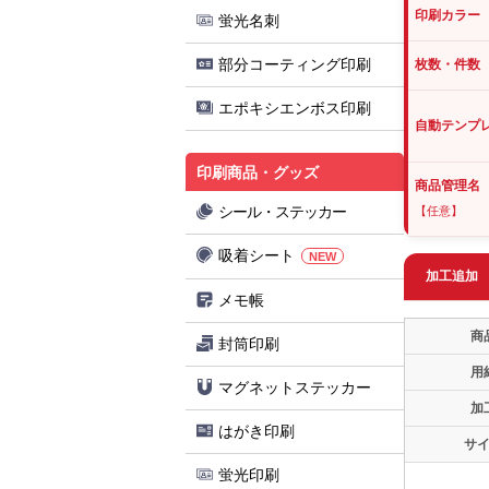
印刷カラー
蛍光名刺
部分コーティング印刷
枚数・件数
エポキシエンボス印刷
自動テンプ
印刷商品・グッズ
商品管理名
シール・ステッカー
【任意】
吸着シート
NEW
加工追加
メモ帳
商
封筒印刷
用
マグネットステッカー
加
はがき印刷
サ
蛍光印刷