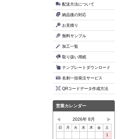
配送方法について
納品後の対応
お見積り
無料サンプル
加工一覧
取り扱い用紙
テンプレートダウンロード
名刺一括発注サービス
QRコードデータ作成方法
営業カレンダー
2026年 8月
日
月
火
水
木
金
土
1