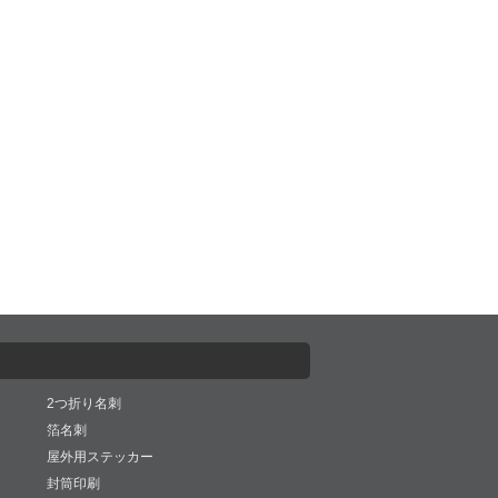
2つ折り名刺
箔名刺
屋外用ステッカー
封筒印刷