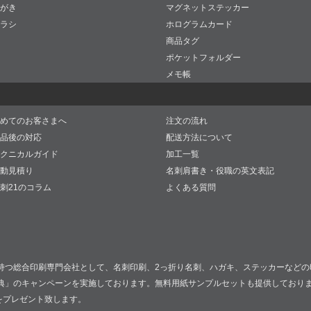
がき
マグネットステッカー
ラシ
ホログラムカード
商品タグ
ポケットフォルダー
メモ帳
めてのお客さまへ
注文の流れ
品後の対応
配送方法について
クニカルガイド
加工一覧
動見積り
名刺肩書き・役職の英文表記
刺21のコラム
よくある質問
持つ総合印刷専門会社として、名刺印刷、2っ折り名刺、ハガキ、ステッカーなどの
典」のキャンペーンを実施しております。無料用紙サンプルセットも提供しており
をプレゼント致します。