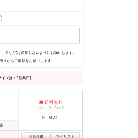
＄、％など)は使用しないようにお願いします。
積りからご依頼をお願いします。
サイズは＋2営業日】
送料無料
0
0
0
小計：(
+
) ×
円（税込）
定