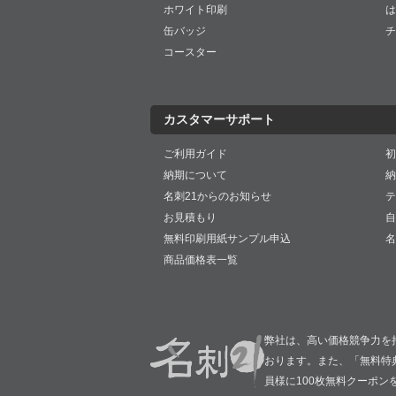
ホワイト印刷
は
缶バッジ
チ
コースター
カスタマーサポート
ご利用ガイド
初
納期について
納
名刺21からのお知らせ
テ
お見積もり
自
無料印刷用紙サンプル申込
名
商品価格表一覧
弊社は、高い価格競争力を
おります。また、「無料特
員様に100枚無料クーポン