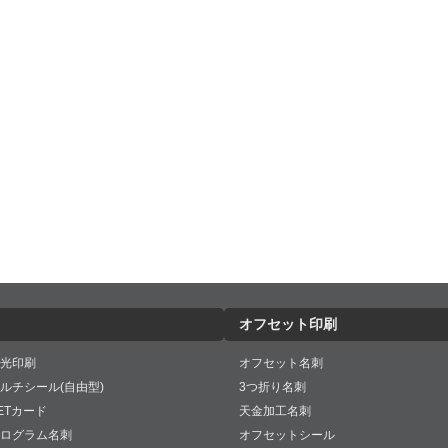
オフセット印刷
光印刷
オフセット名刺
ルチシール(自由型)
3つ折り名刺
ETカード
天金加工名刺
ログラム名刺
オフセットシール