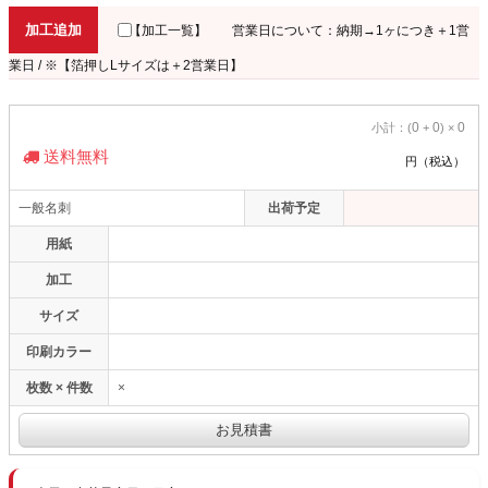
加工追加
【加工一覧】
営業日について：納期→1ヶにつき＋1営
業日 / ※【箔押しLサイズは＋2営業日】
0
0
0
小計：(
+
) ×
送料無料
円（税込）
一般名刺
出荷予定
用紙
加工
サイズ
印刷カラー
枚数 × 件数
×