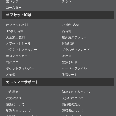
缶バッジ
チラシ
コースター
オフセット印刷
オフセット名刺
2つ折り名刺
3つ折り名刺
箔名刺
天金加工名刺
屋外用ステッカー
オフセットシール
封筒印刷
マグネットステッカー
プラスチックカード
ホログラムカード
はがき
商品タグ
型抜き印刷
ポケットフォルダー
ペーパーファイル
メモ帳
吸着シート
カスタマーサポート
ご利用ガイド
初めてのお客さまへ
注文の流れ
支払いについて
納期について
納品後の対応
配送方法について
領収書について