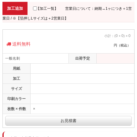
加工追加
【加工一覧】
営業日について：納期→1ヶにつき＋1営
業日 / ※【箔押しLサイズは＋2営業日】
0
0
0
小計：(
+
) ×
送料無料
円（税込）
一般名刺
出荷予定
用紙
加工
サイズ
印刷カラー
枚数 × 件数
×