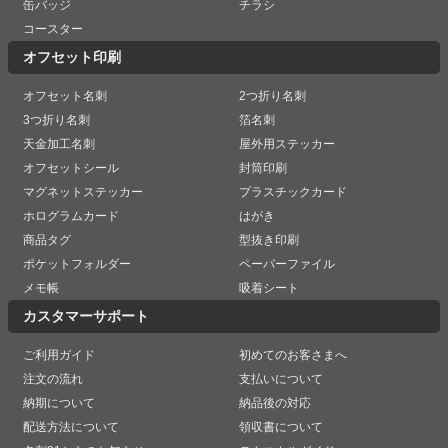
缶バッジ
チラシ
コースター
オフセット印刷
オフセット名刺
2つ折り名刺
3つ折り名刺
箔名刺
天金加工名刺
屋外用ステッカー
オフセットシール
封筒印刷
マグネットステッカー
プラスチックカード
ホログラムカード
はがき
商品タグ
型抜き印刷
ポケットフォルダー
ペーパーファイル
メモ帳
吸着シート
カスタマーサポート
ご利用ガイド
初めてのお客さまへ
注文の流れ
支払いについて
納期について
納品後の対応
配送方法について
領収書について