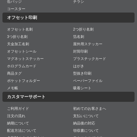
缶バッジ
チラシ
コースター
オフセット印刷
オフセット名刺
2つ折り名刺
3つ折り名刺
箔名刺
天金加工名刺
屋外用ステッカー
オフセットシール
封筒印刷
マグネットステッカー
プラスチックカード
ホログラムカード
はがき
商品タグ
型抜き印刷
ポケットフォルダー
ペーパーファイル
メモ帳
吸着シート
カスタマーサポート
ご利用ガイド
初めてのお客さまへ
注文の流れ
支払いについて
納期について
納品後の対応
配送方法について
領収書について