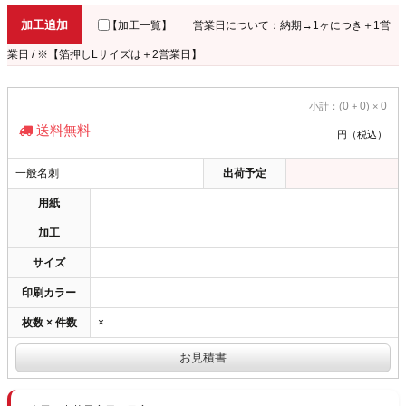
加工追加
【加工一覧】
営業日について：納期→1ヶにつき＋1営
業日 / ※【箔押しLサイズは＋2営業日】
0
0
0
小計：(
+
) ×
送料無料
円（税込）
一般名刺
出荷予定
用紙
加工
サイズ
印刷カラー
枚数 × 件数
×