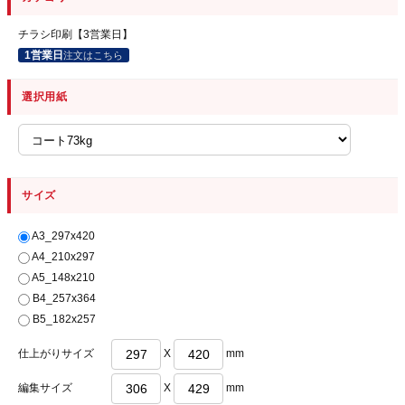
チラシ印刷【3営業日】
1営業日
注文はこちら
選択用紙
サイズ
A3_297x420
A4_210x297
A5_148x210
B4_257x364
B5_182x257
仕上がりサイズ
X
mm
編集サイズ
X
mm