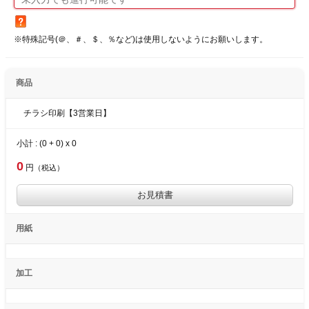
※特殊記号(＠、＃、＄、％など)は使用しないようにお願いします。
商品
チラシ印刷【3営業日】
小計 : (
0
+
0
) x
0
0
円
（税込）
用紙
加工