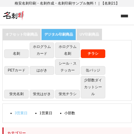
格安名刺印刷・名刺作成・名刺印刷サンプル無料！｜【名刺21】
オフセット印刷商品
デジタル印刷商品
UV印刷商品
ホログラム
ホログラム
名刺
カード
名刺
チラシ
シール・ス
PETカード
はがき
テッカー
缶バッジ
少部数ダイ
カットシー
蛍光名刺
蛍光はがき
蛍光チラシ
ル
3営業日
1営業日
小部数
カテゴリー